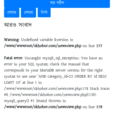
বার পঠিত
শেয়ার
শেয়ার
প্রিন্ট
আরও সংবাদ
Warning
: Undefined variable $version in
/www/wwwroot/skhobor.com/newsview.php
on line
177
Fatal error
: Uncaught mysqli_sql_exception: You have an
error in your SQL syntax; check the manual that
corresponds to your MariaDB server version for the right
syntax to use near 'AND category_id=23 ORDER BY id DESC
LIMIT 10' at line 1 in
/www/wwwroot/skhobor.com/newsview.php:178 Stack trace:
#0 /www/wwwroot/skhobor.com/newsview.php(178):
mysqli_query() #1 {main} thrown in
/www/wwwroot/skhobor.com/newsview.php
on line
178