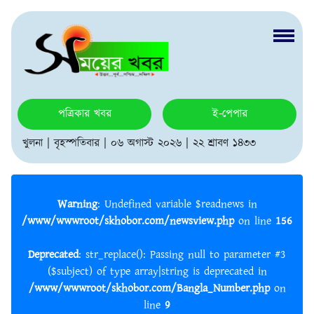
পত্রিকার খবর
ই-পেপার
খুলনা | বৃহস্পতিবার | ০৬ অগাস্ট ২০২৬ | ২২ শ্রাবণ ১৪৩৩
Warning
: Undefined variable $readnews in
/www/wwwroot/skhobor.com/newsview.php
on line
156
Deprecated
: str_replace(): Passing null to parameter #3
($subject) of type array|string is deprecated in
/www/wwwroot/skhobor.com/Bangla_Number.php
on
line
9