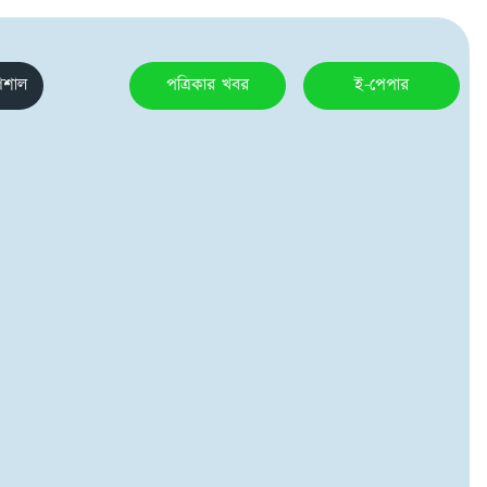
েশাল
পত্রিকার খবর
ই-পেপার