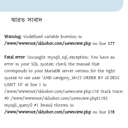
আরও সংবাদ
Warning
: Undefined variable $version in
/www/wwwroot/skhobor.com/newsview.php
on line
177
Fatal error
: Uncaught mysqli_sql_exception: You have an
error in your SQL syntax; check the manual that
corresponds to your MariaDB server version for the right
syntax to use near 'AND category_id=23 ORDER BY id DESC
LIMIT 10' at line 1 in
/www/wwwroot/skhobor.com/newsview.php:178 Stack trace:
#0 /www/wwwroot/skhobor.com/newsview.php(178):
mysqli_query() #1 {main} thrown in
/www/wwwroot/skhobor.com/newsview.php
on line
178