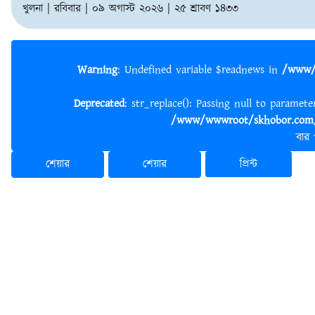
খুলনা | রবিবার | ০৯ অগাস্ট ২০২৬ | ২৫ শ্রাবণ ১৪৩৩
Warning
: Undefined variable $readnews in
/www/
Deprecated
: str_replace(): Passing null to paramet
/www/wwwroot/skhobor.com/
বার
শেয়ার
শেয়ার
প্রিন্ট