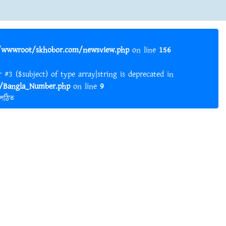
wwwroot/skhobor.com/newsview.php
on line
156
er #3 ($subject) of type array|string is deprecated in
Bangla_Number.php
on line
9
 পঠিত