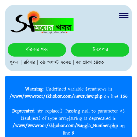
পত্রিকার খবর
ই-পেপার
খুলনা | রবিবার | ০৯ অগাস্ট ২০২৬ | ২৫ শ্রাবণ ১৪৩৩
Warning
: Undefined variable $readnews in
/www/wwwroot/skhobor.com/newsview.php
on line
156
Deprecated
: str_replace(): Passing null to parameter #3
($subject) of type array|string is deprecated in
/www/wwwroot/skhobor.com/Bangla_Number.php
on
line
9