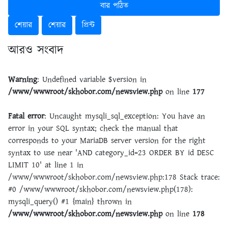
বার পঠিত
শেয়ার
শেয়ার
প্রিন্ট
আরও সংবাদ
Warning
: Undefined variable $version in
/www/wwwroot/skhobor.com/newsview.php
on line
177
Fatal error
: Uncaught mysqli_sql_exception: You have an
error in your SQL syntax; check the manual that
corresponds to your MariaDB server version for the right
syntax to use near 'AND category_id=23 ORDER BY id DESC
LIMIT 10' at line 1 in
/www/wwwroot/skhobor.com/newsview.php:178 Stack trace:
#0 /www/wwwroot/skhobor.com/newsview.php(178):
mysqli_query() #1 {main} thrown in
/www/wwwroot/skhobor.com/newsview.php
on line
178