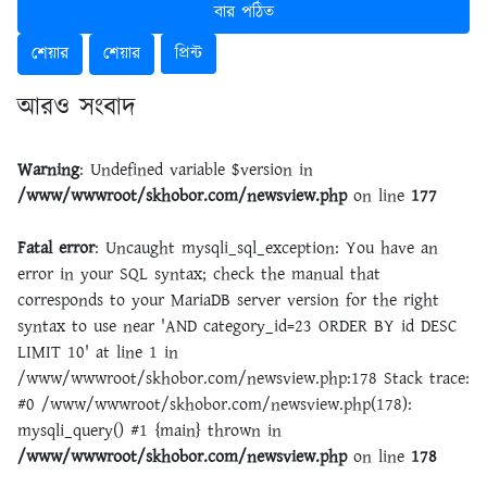
বার পঠিত
শেয়ার
শেয়ার
প্রিন্ট
আরও সংবাদ
Warning
: Undefined variable $version in
/www/wwwroot/skhobor.com/newsview.php
on line
177
Fatal error
: Uncaught mysqli_sql_exception: You have an
error in your SQL syntax; check the manual that
corresponds to your MariaDB server version for the right
syntax to use near 'AND category_id=23 ORDER BY id DESC
LIMIT 10' at line 1 in
/www/wwwroot/skhobor.com/newsview.php:178 Stack trace:
#0 /www/wwwroot/skhobor.com/newsview.php(178):
mysqli_query() #1 {main} thrown in
/www/wwwroot/skhobor.com/newsview.php
on line
178