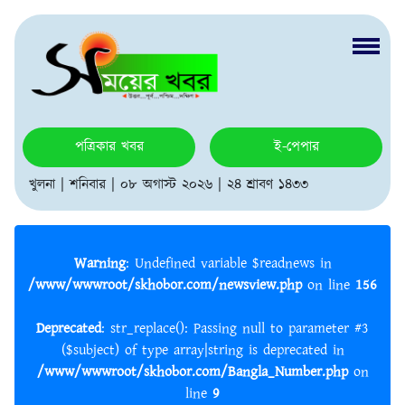
পত্রিকার খবর
ই-পেপার
খুলনা | শনিবার | ০৮ অগাস্ট ২০২৬ | ২৪ শ্রাবণ ১৪৩৩
Warning
: Undefined variable $readnews in
/www/wwwroot/skhobor.com/newsview.php
on line
156
Deprecated
: str_replace(): Passing null to parameter #3
($subject) of type array|string is deprecated in
/www/wwwroot/skhobor.com/Bangla_Number.php
on
line
9