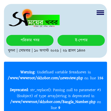
পত্রিকার খবর
ই-পেপার
খুলনা | সোমবার | ১০ অগাস্ট ২০২৬ | ২৬ শ্রাবণ ১৪৩৩
Warning
: Undefined variable $readnews in
/www/wwwroot/skhobor.com/newsview.php
on line
156
Deprecated
: str_replace(): Passing null to parameter #3
($subject) of type array|string is deprecated in
/www/wwwroot/skhobor.com/Bangla_Number.php
on
line
9