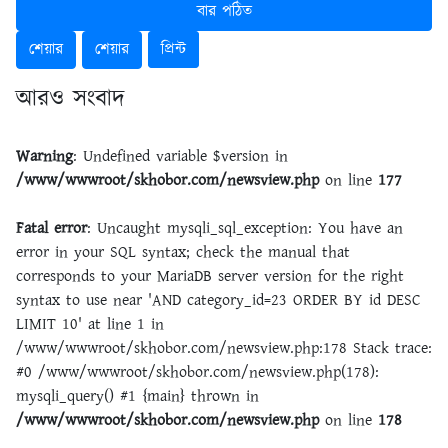
বার পঠিত
শেয়ার
শেয়ার
প্রিন্ট
আরও সংবাদ
Warning
: Undefined variable $version in
/www/wwwroot/skhobor.com/newsview.php
on line
177
Fatal error
: Uncaught mysqli_sql_exception: You have an
error in your SQL syntax; check the manual that
corresponds to your MariaDB server version for the right
syntax to use near 'AND category_id=23 ORDER BY id DESC
LIMIT 10' at line 1 in
/www/wwwroot/skhobor.com/newsview.php:178 Stack trace:
#0 /www/wwwroot/skhobor.com/newsview.php(178):
mysqli_query() #1 {main} thrown in
/www/wwwroot/skhobor.com/newsview.php
on line
178