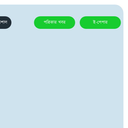
েশাল
পত্রিকার খবর
ই-পেপার