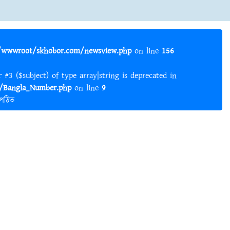
wwwroot/skhobor.com/newsview.php
on line
156
er #3 ($subject) of type array|string is deprecated in
Bangla_Number.php
on line
9
 পঠিত