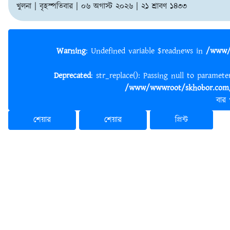
খুলনা | বৃহস্পতিবার | ০৬ অগাস্ট ২০২৬ | ২১ শ্রাবণ ১৪৩৩
Warning
: Undefined variable $readnews in
/www/
Deprecated
: str_replace(): Passing null to paramet
/www/wwwroot/skhobor.com/
বার
শেয়ার
শেয়ার
প্রিন্ট