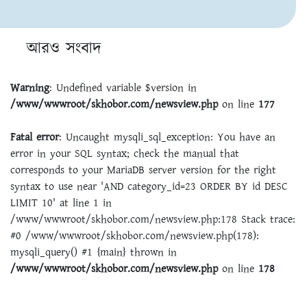
আরও সংবাদ
Warning
: Undefined variable $version in
/www/wwwroot/skhobor.com/newsview.php
on line
177
Fatal error
: Uncaught mysqli_sql_exception: You have an
error in your SQL syntax; check the manual that
corresponds to your MariaDB server version for the right
syntax to use near 'AND category_id=23 ORDER BY id DESC
LIMIT 10' at line 1 in
/www/wwwroot/skhobor.com/newsview.php:178 Stack trace:
#0 /www/wwwroot/skhobor.com/newsview.php(178):
mysqli_query() #1 {main} thrown in
/www/wwwroot/skhobor.com/newsview.php
on line
178