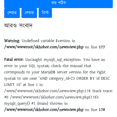
বার পঠিত
শেয়ার
শেয়ার
প্রিন্ট
আরও সংবাদ
Warning
: Undefined variable $version in
/www/wwwroot/skhobor.com/newsview.php
on line
177
Fatal error
: Uncaught mysqli_sql_exception: You have an
error in your SQL syntax; check the manual that
corresponds to your MariaDB server version for the right
syntax to use near 'AND category_id=23 ORDER BY id DESC
LIMIT 10' at line 1 in
/www/wwwroot/skhobor.com/newsview.php:178 Stack trace:
#0 /www/wwwroot/skhobor.com/newsview.php(178):
mysqli_query() #1 {main} thrown in
/www/wwwroot/skhobor.com/newsview.php
on line
178