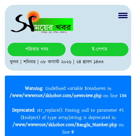
পত্রিকার খবর
ই-পেপার
খুলনা | শনিবার | ০৮ অগাস্ট ২০২৬ | ২৪ শ্রাবণ ১৪৩৩
Warning
: Undefined variable $readnews in
/www/wwwroot/skhobor.com/newsview.php
on line
156
Deprecated
: str_replace(): Passing null to parameter #3
($subject) of type array|string is deprecated in
/www/wwwroot/skhobor.com/Bangla_Number.php
on
line
9