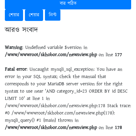
বার পঠিত
শেয়ার
শেয়ার
প্রিন্ট
আরও সংবাদ
Warning
: Undefined variable $version in
/www/wwwroot/skhobor.com/newsview.php
on line
177
Fatal error
: Uncaught mysqli_sql_exception: You have an
error in your SQL syntax; check the manual that
corresponds to your MariaDB server version for the right
syntax to use near 'AND category_id=23 ORDER BY id DESC
LIMIT 10' at line 1 in
/www/wwwroot/skhobor.com/newsview.php:178 Stack trace:
#0 /www/wwwroot/skhobor.com/newsview.php(178):
mysqli_query() #1 {main} thrown in
/www/wwwroot/skhobor.com/newsview.php
on line
178