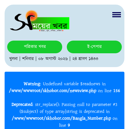
পত্রিকার খবর
ই-পেপার
খুলনা | শনিবার | ০৮ অগাস্ট ২০২৬ | ২৪ শ্রাবণ ১৪৩৩
Warning
: Undefined variable $readnews in
/www/wwwroot/skhobor.com/newsview.php
on line
156
Deprecated
: str_replace(): Passing null to parameter #3
($subject) of type array|string is deprecated in
/www/wwwroot/skhobor.com/Bangla_Number.php
on
line
9