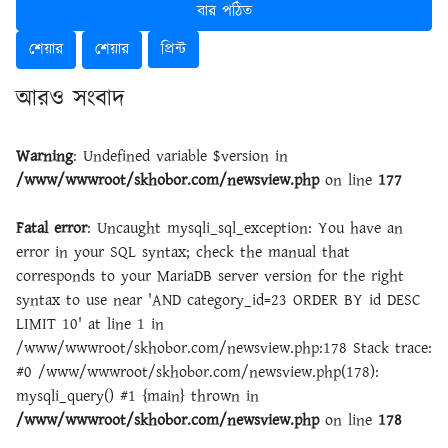
বার পঠিত
শেয়ার
শেয়ার
প্রিন্ট
আরও সংবাদ
Warning
: Undefined variable $version in
/www/wwwroot/skhobor.com/newsview.php
on line
177
Fatal error
: Uncaught mysqli_sql_exception: You have an
error in your SQL syntax; check the manual that
corresponds to your MariaDB server version for the right
syntax to use near 'AND category_id=23 ORDER BY id DESC
LIMIT 10' at line 1 in
/www/wwwroot/skhobor.com/newsview.php:178 Stack trace:
#0 /www/wwwroot/skhobor.com/newsview.php(178):
mysqli_query() #1 {main} thrown in
/www/wwwroot/skhobor.com/newsview.php
on line
178