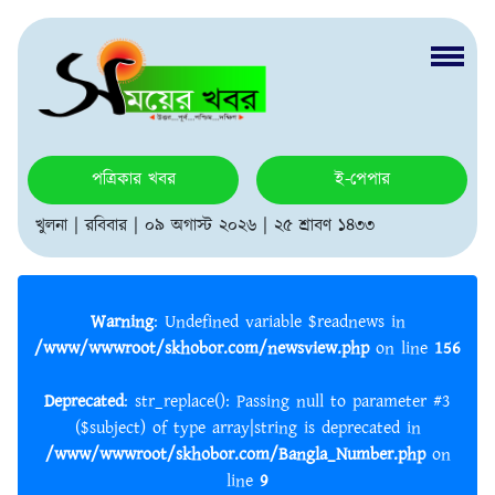
পত্রিকার খবর
ই-পেপার
খুলনা | রবিবার | ০৯ অগাস্ট ২০২৬ | ২৫ শ্রাবণ ১৪৩৩
Warning
: Undefined variable $readnews in
/www/wwwroot/skhobor.com/newsview.php
on line
156
Deprecated
: str_replace(): Passing null to parameter #3
($subject) of type array|string is deprecated in
/www/wwwroot/skhobor.com/Bangla_Number.php
on
line
9