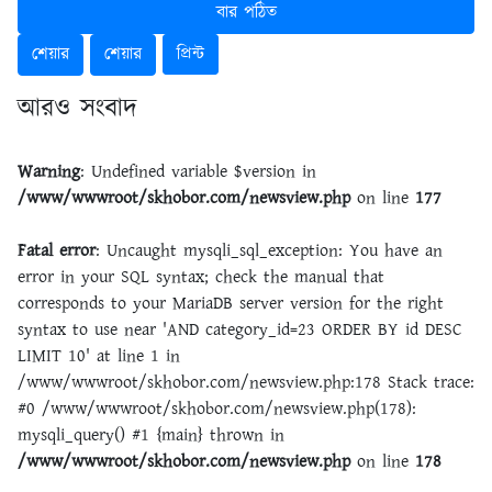
বার পঠিত
শেয়ার
শেয়ার
প্রিন্ট
আরও সংবাদ
Warning
: Undefined variable $version in
/www/wwwroot/skhobor.com/newsview.php
on line
177
Fatal error
: Uncaught mysqli_sql_exception: You have an
error in your SQL syntax; check the manual that
corresponds to your MariaDB server version for the right
syntax to use near 'AND category_id=23 ORDER BY id DESC
LIMIT 10' at line 1 in
/www/wwwroot/skhobor.com/newsview.php:178 Stack trace:
#0 /www/wwwroot/skhobor.com/newsview.php(178):
mysqli_query() #1 {main} thrown in
/www/wwwroot/skhobor.com/newsview.php
on line
178