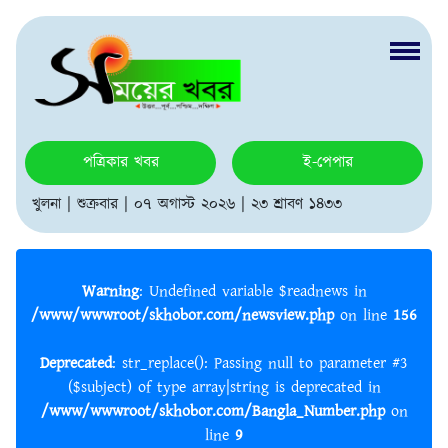
পত্রিকার খবর
ই-পেপার
খুলনা | শুক্রবার | ০৭ অগাস্ট ২০২৬ | ২৩ শ্রাবণ ১৪৩৩
Warning
: Undefined variable $readnews in
/www/wwwroot/skhobor.com/newsview.php
on line
156
Deprecated
: str_replace(): Passing null to parameter #3
($subject) of type array|string is deprecated in
/www/wwwroot/skhobor.com/Bangla_Number.php
on
line
9