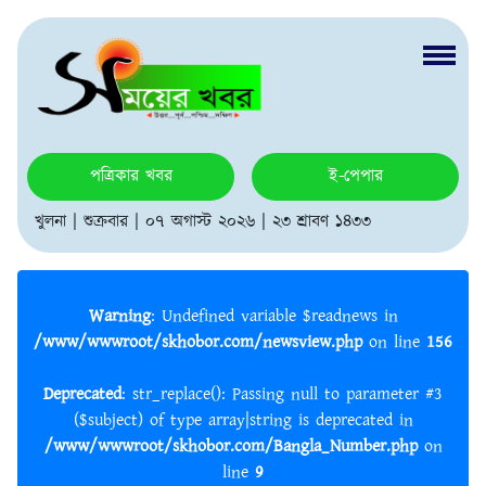
পত্রিকার খবর
ই-পেপার
খুলনা | শুক্রবার | ০৭ অগাস্ট ২০২৬ | ২৩ শ্রাবণ ১৪৩৩
Warning
: Undefined variable $readnews in
/www/wwwroot/skhobor.com/newsview.php
on line
156
Deprecated
: str_replace(): Passing null to parameter #3
($subject) of type array|string is deprecated in
/www/wwwroot/skhobor.com/Bangla_Number.php
on
line
9