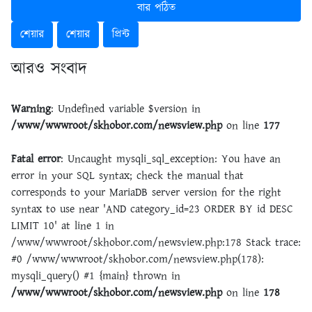
বার পঠিত
শেয়ার
শেয়ার
প্রিন্ট
আরও সংবাদ
Warning
: Undefined variable $version in
/www/wwwroot/skhobor.com/newsview.php
on line
177
Fatal error
: Uncaught mysqli_sql_exception: You have an
error in your SQL syntax; check the manual that
corresponds to your MariaDB server version for the right
syntax to use near 'AND category_id=23 ORDER BY id DESC
LIMIT 10' at line 1 in
/www/wwwroot/skhobor.com/newsview.php:178 Stack trace:
#0 /www/wwwroot/skhobor.com/newsview.php(178):
mysqli_query() #1 {main} thrown in
/www/wwwroot/skhobor.com/newsview.php
on line
178