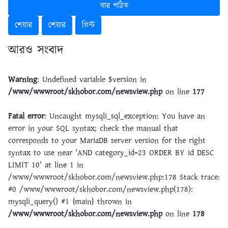
বার পঠিত
শেয়ার
শেয়ার
প্রিন্ট
আরও সংবাদ
Warning
: Undefined variable $version in
/www/wwwroot/skhobor.com/newsview.php
on line
177
Fatal error
: Uncaught mysqli_sql_exception: You have an
error in your SQL syntax; check the manual that
corresponds to your MariaDB server version for the right
syntax to use near 'AND category_id=23 ORDER BY id DESC
LIMIT 10' at line 1 in
/www/wwwroot/skhobor.com/newsview.php:178 Stack trace:
#0 /www/wwwroot/skhobor.com/newsview.php(178):
mysqli_query() #1 {main} thrown in
/www/wwwroot/skhobor.com/newsview.php
on line
178