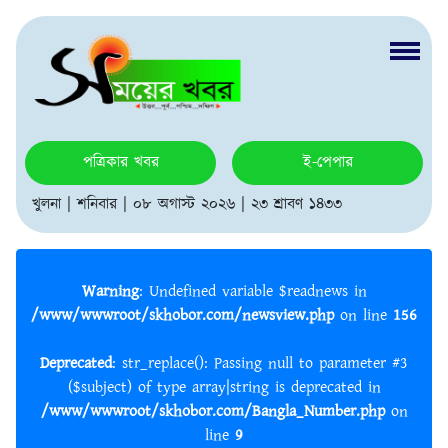
পত্রিকার খবর
ই-পেপার
খুলনা | শনিবার | ০৮ অগাস্ট ২০২৬ | ২৩ শ্রাবণ ১৪৩৩
Warning
: Undefined variable $readnews in
/www/wwwroot/skhobor.com/newsview.php
on line
156
Deprecated
: str_replace(): Passing null to parameter #3
($subject) of type array|string is deprecated in
/www/wwwroot/skhobor.com/Bangla_Number.php
on
line
9