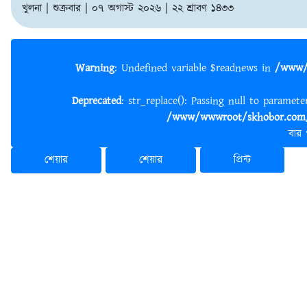
খুলনা | শুক্রবার | ০৭ অগাস্ট ২০২৬ | ২২ শ্রাবণ ১৪৩৩
Warning
: Undefined variable $readnews in
/www/
Deprecated
: str_replace(): Passing null to paramet
/www/wwwroot/skhobor.com/
বার
শেয়ার
শেয়ার
প্রিন্ট