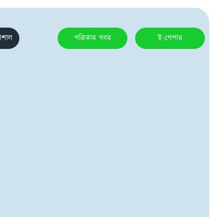
েশাল
পত্রিকার খবর
ই-পেপার