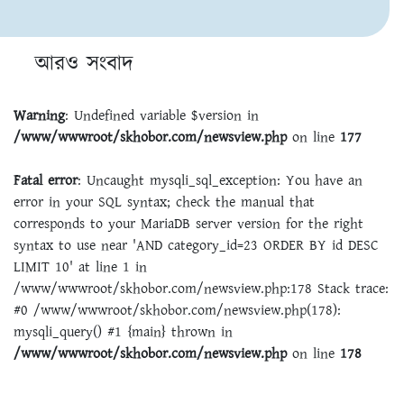
আরও সংবাদ
Warning
: Undefined variable $version in
/www/wwwroot/skhobor.com/newsview.php
on line
177
Fatal error
: Uncaught mysqli_sql_exception: You have an
error in your SQL syntax; check the manual that
corresponds to your MariaDB server version for the right
syntax to use near 'AND category_id=23 ORDER BY id DESC
LIMIT 10' at line 1 in
/www/wwwroot/skhobor.com/newsview.php:178 Stack trace:
#0 /www/wwwroot/skhobor.com/newsview.php(178):
mysqli_query() #1 {main} thrown in
/www/wwwroot/skhobor.com/newsview.php
on line
178