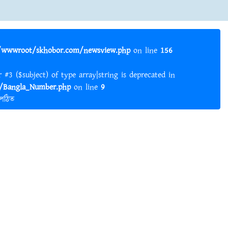
wwwroot/skhobor.com/newsview.php
on line
156
er #3 ($subject) of type array|string is deprecated in
Bangla_Number.php
on line
9
 পঠিত