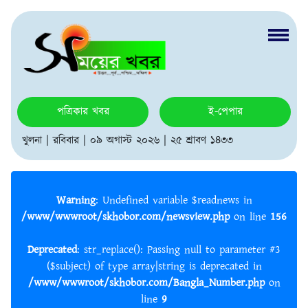
পত্রিকার খবর
ই-পেপার
খুলনা | রবিবার | ০৯ অগাস্ট ২০২৬ | ২৫ শ্রাবণ ১৪৩৩
Warning
: Undefined variable $readnews in
/www/wwwroot/skhobor.com/newsview.php
on line
156
Deprecated
: str_replace(): Passing null to parameter #3
($subject) of type array|string is deprecated in
/www/wwwroot/skhobor.com/Bangla_Number.php
on
line
9