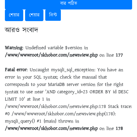
বার পঠিত
শেয়ার
শেয়ার
প্রিন্ট
আরও সংবাদ
Warning
: Undefined variable $version in
/www/wwwroot/skhobor.com/newsview.php
on line
177
Fatal error
: Uncaught mysqli_sql_exception: You have an
error in your SQL syntax; check the manual that
corresponds to your MariaDB server version for the right
syntax to use near 'AND category_id=23 ORDER BY id DESC
LIMIT 10' at line 1 in
/www/wwwroot/skhobor.com/newsview.php:178 Stack trace:
#0 /www/wwwroot/skhobor.com/newsview.php(178):
mysqli_query() #1 {main} thrown in
/www/wwwroot/skhobor.com/newsview.php
on line
178