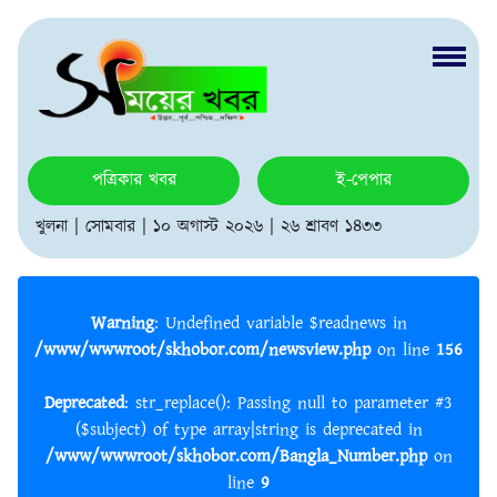
পত্রিকার খবর
ই-পেপার
খুলনা | সোমবার | ১০ অগাস্ট ২০২৬ | ২৬ শ্রাবণ ১৪৩৩
Warning
: Undefined variable $readnews in
/www/wwwroot/skhobor.com/newsview.php
on line
156
Deprecated
: str_replace(): Passing null to parameter #3
($subject) of type array|string is deprecated in
/www/wwwroot/skhobor.com/Bangla_Number.php
on
line
9