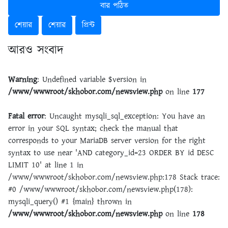
বার পঠিত
শেয়ার
শেয়ার
প্রিন্ট
আরও সংবাদ
Warning
: Undefined variable $version in
/www/wwwroot/skhobor.com/newsview.php
on line
177
Fatal error
: Uncaught mysqli_sql_exception: You have an
error in your SQL syntax; check the manual that
corresponds to your MariaDB server version for the right
syntax to use near 'AND category_id=23 ORDER BY id DESC
LIMIT 10' at line 1 in
/www/wwwroot/skhobor.com/newsview.php:178 Stack trace:
#0 /www/wwwroot/skhobor.com/newsview.php(178):
mysqli_query() #1 {main} thrown in
/www/wwwroot/skhobor.com/newsview.php
on line
178