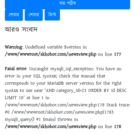
বার পঠিত
শেয়ার
শেয়ার
প্রিন্ট
আরও সংবাদ
Warning
: Undefined variable $version in
/www/wwwroot/skhobor.com/newsview.php
on line
177
Fatal error
: Uncaught mysqli_sql_exception: You have an
error in your SQL syntax; check the manual that
corresponds to your MariaDB server version for the right
syntax to use near 'AND category_id=23 ORDER BY id DESC
LIMIT 10' at line 1 in
/www/wwwroot/skhobor.com/newsview.php:178 Stack trace:
#0 /www/wwwroot/skhobor.com/newsview.php(178):
mysqli_query() #1 {main} thrown in
/www/wwwroot/skhobor.com/newsview.php
on line
178