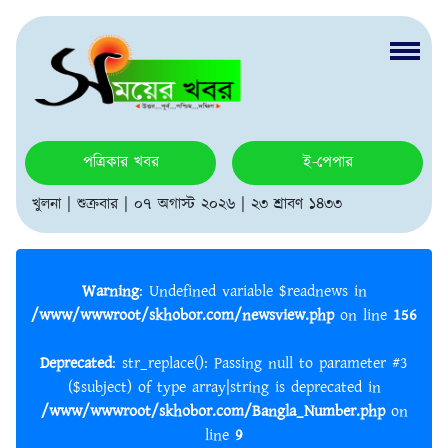
পত্রিকার খবর
ই-পেপার
খুলনা | শুক্রবার | ০৭ অগাস্ট ২০২৬ | ২৩ শ্রাবণ ১৪৩৩
Warning
: Undefined variable $readnews in
/www/wwwroot/skhobor.com/newsview.php
on line
156
Deprecated
: str_replace(): Passing null to parameter #3
($subject) of type array|string is deprecated in
/www/wwwroot/skhobor.com/Bangla_Number.php
on
line
9