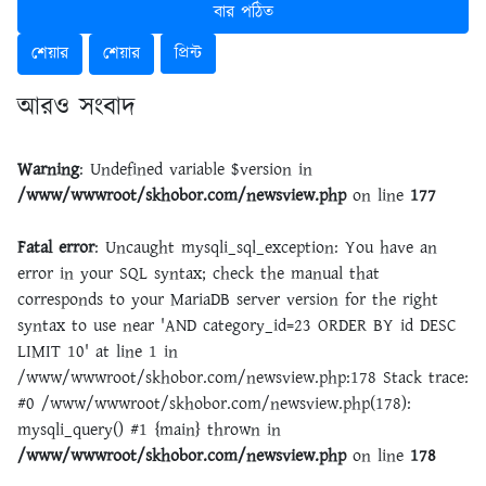
বার পঠিত
শেয়ার
শেয়ার
প্রিন্ট
আরও সংবাদ
Warning
: Undefined variable $version in
/www/wwwroot/skhobor.com/newsview.php
on line
177
Fatal error
: Uncaught mysqli_sql_exception: You have an
error in your SQL syntax; check the manual that
corresponds to your MariaDB server version for the right
syntax to use near 'AND category_id=23 ORDER BY id DESC
LIMIT 10' at line 1 in
/www/wwwroot/skhobor.com/newsview.php:178 Stack trace:
#0 /www/wwwroot/skhobor.com/newsview.php(178):
mysqli_query() #1 {main} thrown in
/www/wwwroot/skhobor.com/newsview.php
on line
178