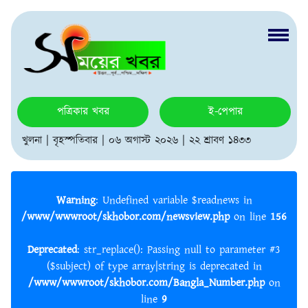
পত্রিকার খবর
ই-পেপার
খুলনা | বৃহস্পতিবার | ০৬ অগাস্ট ২০২৬ | ২২ শ্রাবণ ১৪৩৩
Warning
: Undefined variable $readnews in
/www/wwwroot/skhobor.com/newsview.php
on line
156
Deprecated
: str_replace(): Passing null to parameter #3
($subject) of type array|string is deprecated in
/www/wwwroot/skhobor.com/Bangla_Number.php
on
line
9