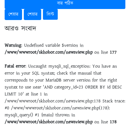
বার পঠিত
শেয়ার
শেয়ার
প্রিন্ট
আরও সংবাদ
Warning
: Undefined variable $version in
/www/wwwroot/skhobor.com/newsview.php
on line
177
Fatal error
: Uncaught mysqli_sql_exception: You have an
error in your SQL syntax; check the manual that
corresponds to your MariaDB server version for the right
syntax to use near 'AND category_id=23 ORDER BY id DESC
LIMIT 10' at line 1 in
/www/wwwroot/skhobor.com/newsview.php:178 Stack trace:
#0 /www/wwwroot/skhobor.com/newsview.php(178):
mysqli_query() #1 {main} thrown in
/www/wwwroot/skhobor.com/newsview.php
on line
178