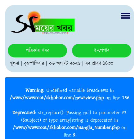
পত্রিকার খবর
ই-পেপার
খুলনা | বৃহস্পতিবার | ০৬ অগাস্ট ২০২৬ | ২২ শ্রাবণ ১৪৩৩
Warning
: Undefined variable $readnews in
/www/wwwroot/skhobor.com/newsview.php
on line
156
Deprecated
: str_replace(): Passing null to parameter #3
($subject) of type array|string is deprecated in
/www/wwwroot/skhobor.com/Bangla_Number.php
on
line
9