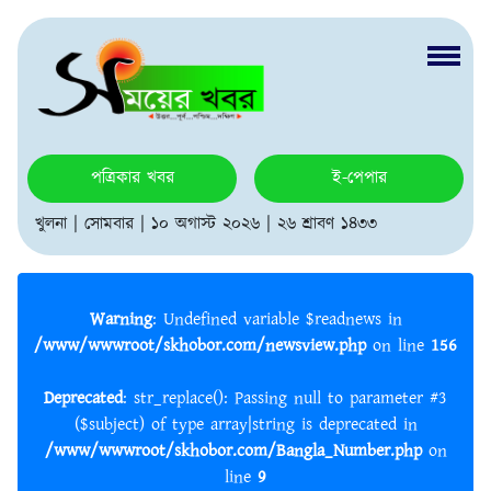
পত্রিকার খবর
ই-পেপার
খুলনা | সোমবার | ১০ অগাস্ট ২০২৬ | ২৬ শ্রাবণ ১৪৩৩
Warning
: Undefined variable $readnews in
/www/wwwroot/skhobor.com/newsview.php
on line
156
Deprecated
: str_replace(): Passing null to parameter #3
($subject) of type array|string is deprecated in
/www/wwwroot/skhobor.com/Bangla_Number.php
on
line
9