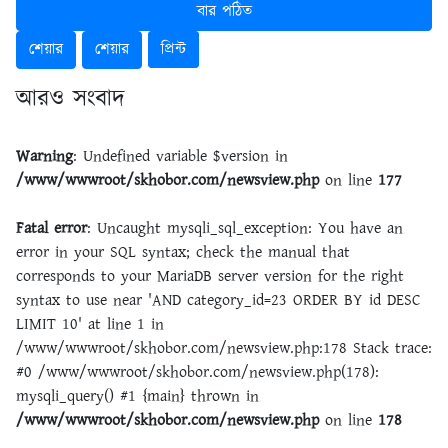
বার পঠিত
শেয়ার
শেয়ার
প্রিন্ট
আরও সংবাদ
Warning
: Undefined variable $version in
/www/wwwroot/skhobor.com/newsview.php
on line
177
Fatal error
: Uncaught mysqli_sql_exception: You have an
error in your SQL syntax; check the manual that
corresponds to your MariaDB server version for the right
syntax to use near 'AND category_id=23 ORDER BY id DESC
LIMIT 10' at line 1 in
/www/wwwroot/skhobor.com/newsview.php:178 Stack trace:
#0 /www/wwwroot/skhobor.com/newsview.php(178):
mysqli_query() #1 {main} thrown in
/www/wwwroot/skhobor.com/newsview.php
on line
178