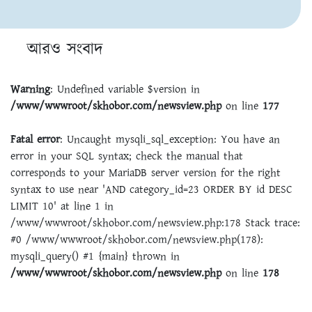
আরও সংবাদ
Warning
: Undefined variable $version in
/www/wwwroot/skhobor.com/newsview.php
on line
177
Fatal error
: Uncaught mysqli_sql_exception: You have an
error in your SQL syntax; check the manual that
corresponds to your MariaDB server version for the right
syntax to use near 'AND category_id=23 ORDER BY id DESC
LIMIT 10' at line 1 in
/www/wwwroot/skhobor.com/newsview.php:178 Stack trace:
#0 /www/wwwroot/skhobor.com/newsview.php(178):
mysqli_query() #1 {main} thrown in
/www/wwwroot/skhobor.com/newsview.php
on line
178