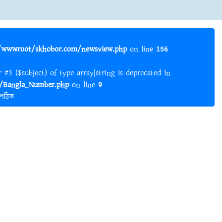
wwwroot/skhobor.com/newsview.php
on line
156
er #3 ($subject) of type array|string is deprecated in
Bangla_Number.php
on line
9
 পঠিত