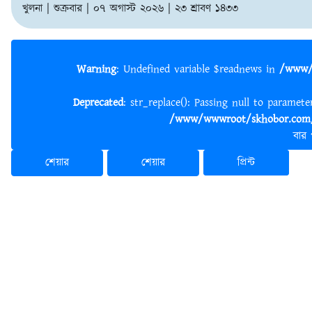
খুলনা | শুক্রবার | ০৭ অগাস্ট ২০২৬ | ২৩ শ্রাবণ ১৪৩৩
Warning
: Undefined variable $readnews in
/www/
Deprecated
: str_replace(): Passing null to paramet
/www/wwwroot/skhobor.com/
বার
শেয়ার
শেয়ার
প্রিন্ট