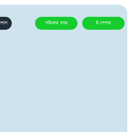
েশাল
পত্রিকার খবর
ই-পেপার