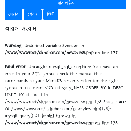
বার পঠিত
শেয়ার
শেয়ার
প্রিন্ট
আরও সংবাদ
Warning
: Undefined variable $version in
/www/wwwroot/skhobor.com/newsview.php
on line
177
Fatal error
: Uncaught mysqli_sql_exception: You have an
error in your SQL syntax; check the manual that
corresponds to your MariaDB server version for the right
syntax to use near 'AND category_id=23 ORDER BY id DESC
LIMIT 10' at line 1 in
/www/wwwroot/skhobor.com/newsview.php:178 Stack trace:
#0 /www/wwwroot/skhobor.com/newsview.php(178):
mysqli_query() #1 {main} thrown in
/www/wwwroot/skhobor.com/newsview.php
on line
178