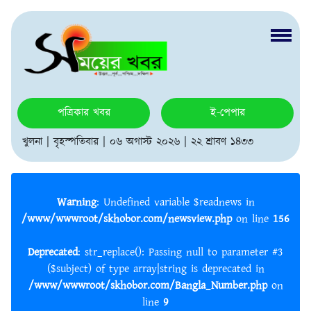
পত্রিকার খবর
ই-পেপার
খুলনা | বৃহস্পতিবার | ০৬ অগাস্ট ২০২৬ | ২২ শ্রাবণ ১৪৩৩
Warning
: Undefined variable $readnews in
/www/wwwroot/skhobor.com/newsview.php
on line
156
Deprecated
: str_replace(): Passing null to parameter #3
($subject) of type array|string is deprecated in
/www/wwwroot/skhobor.com/Bangla_Number.php
on
line
9