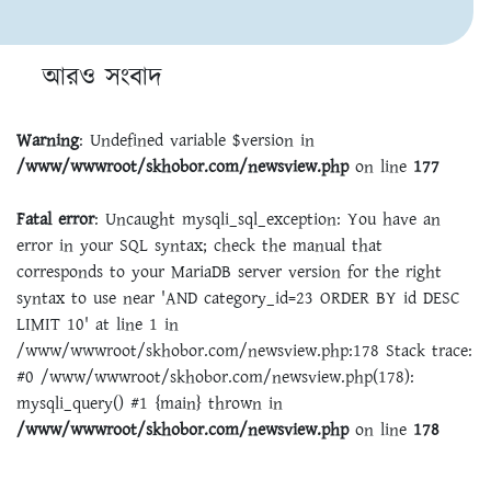
আরও সংবাদ
Warning
: Undefined variable $version in
/www/wwwroot/skhobor.com/newsview.php
on line
177
Fatal error
: Uncaught mysqli_sql_exception: You have an
error in your SQL syntax; check the manual that
corresponds to your MariaDB server version for the right
syntax to use near 'AND category_id=23 ORDER BY id DESC
LIMIT 10' at line 1 in
/www/wwwroot/skhobor.com/newsview.php:178 Stack trace:
#0 /www/wwwroot/skhobor.com/newsview.php(178):
mysqli_query() #1 {main} thrown in
/www/wwwroot/skhobor.com/newsview.php
on line
178