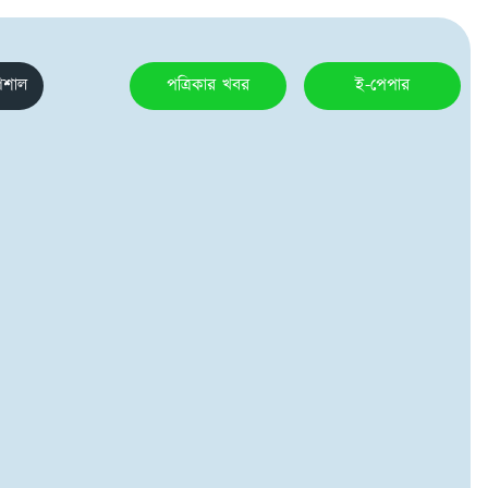
েশাল
পত্রিকার খবর
ই-পেপার