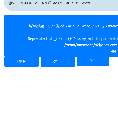
খুলনা | শনিবার | ০৮ অগাস্ট ২০২৬ | ২৪ শ্রাবণ ১৪৩৩
Warning
: Undefined variable $readnews in
/www/
Deprecated
: str_replace(): Passing null to paramet
/www/wwwroot/skhobor.com/
বার
শেয়ার
শেয়ার
প্রিন্ট