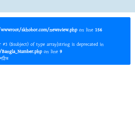
wwwroot/skhobor.com/newsview.php
on line
156
er #3 ($subject) of type array|string is deprecated in
Bangla_Number.php
on line
9
 পঠিত