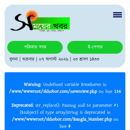
পত্রিকার খবর
ই-পেপার
খুলনা | শুক্রবার | ০৭ অগাস্ট ২০২৬ | ২৩ শ্রাবণ ১৪৩৩
Warning
: Undefined variable $readnews in
/www/wwwroot/skhobor.com/newsview.php
on line
156
Deprecated
: str_replace(): Passing null to parameter #3
($subject) of type array|string is deprecated in
/www/wwwroot/skhobor.com/Bangla_Number.php
on
line
9