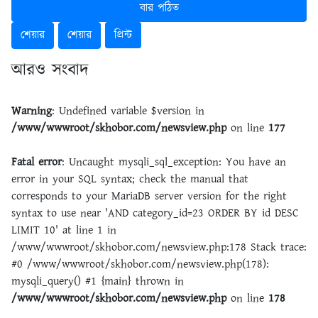
বার পঠিত
শেয়ার
শেয়ার
প্রিন্ট
আরও সংবাদ
Warning
: Undefined variable $version in
/www/wwwroot/skhobor.com/newsview.php
on line
177
Fatal error
: Uncaught mysqli_sql_exception: You have an
error in your SQL syntax; check the manual that
corresponds to your MariaDB server version for the right
syntax to use near 'AND category_id=23 ORDER BY id DESC
LIMIT 10' at line 1 in
/www/wwwroot/skhobor.com/newsview.php:178 Stack trace:
#0 /www/wwwroot/skhobor.com/newsview.php(178):
mysqli_query() #1 {main} thrown in
/www/wwwroot/skhobor.com/newsview.php
on line
178