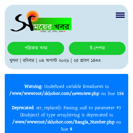
পত্রিকার খবর
ই-পেপার
খুলনা | রবিবার | ০৯ অগাস্ট ২০২৬ | ২৫ শ্রাবণ ১৪৩৩
Warning
: Undefined variable $readnews in
/www/wwwroot/skhobor.com/newsview.php
on line
156
Deprecated
: str_replace(): Passing null to parameter #3
($subject) of type array|string is deprecated in
/www/wwwroot/skhobor.com/Bangla_Number.php
on
line
9