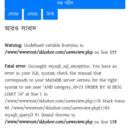
বার পঠিত
শেয়ার
শেয়ার
প্রিন্ট
আরও সংবাদ
Warning
: Undefined variable $version in
/www/wwwroot/skhobor.com/newsview.php
on line
177
Fatal error
: Uncaught mysqli_sql_exception: You have an
error in your SQL syntax; check the manual that
corresponds to your MariaDB server version for the right
syntax to use near 'AND category_id=23 ORDER BY id DESC
LIMIT 10' at line 1 in
/www/wwwroot/skhobor.com/newsview.php:178 Stack trace:
#0 /www/wwwroot/skhobor.com/newsview.php(178):
mysqli_query() #1 {main} thrown in
/www/wwwroot/skhobor.com/newsview.php
on line
178