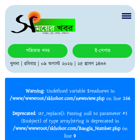
পত্রিকার খবর
ই-পেপার
খুলনা | রবিবার | ০৯ অগাস্ট ২০২৬ | ২৫ শ্রাবণ ১৪৩৩
Warning
: Undefined variable $readnews in
/www/wwwroot/skhobor.com/newsview.php
on line
156
Deprecated
: str_replace(): Passing null to parameter #3
($subject) of type array|string is deprecated in
/www/wwwroot/skhobor.com/Bangla_Number.php
on
line
9