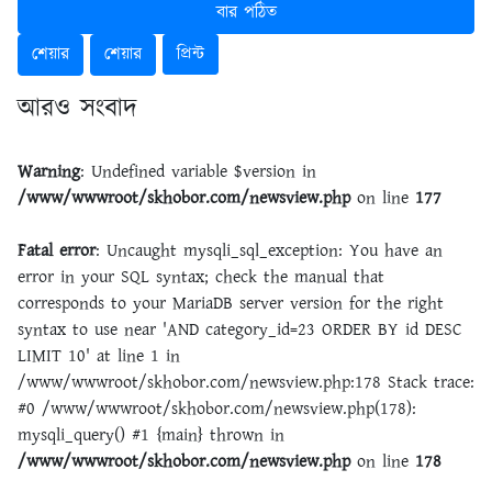
বার পঠিত
শেয়ার
শেয়ার
প্রিন্ট
আরও সংবাদ
Warning
: Undefined variable $version in
/www/wwwroot/skhobor.com/newsview.php
on line
177
Fatal error
: Uncaught mysqli_sql_exception: You have an
error in your SQL syntax; check the manual that
corresponds to your MariaDB server version for the right
syntax to use near 'AND category_id=23 ORDER BY id DESC
LIMIT 10' at line 1 in
/www/wwwroot/skhobor.com/newsview.php:178 Stack trace:
#0 /www/wwwroot/skhobor.com/newsview.php(178):
mysqli_query() #1 {main} thrown in
/www/wwwroot/skhobor.com/newsview.php
on line
178