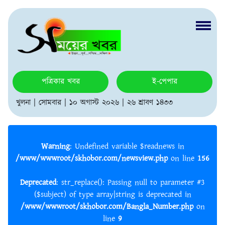
পত্রিকার খবর
ই-পেপার
খুলনা | সোমবার | ১০ অগাস্ট ২০২৬ | ২৬ শ্রাবণ ১৪৩৩
Warning
: Undefined variable $readnews in
/www/wwwroot/skhobor.com/newsview.php
on line
156
Deprecated
: str_replace(): Passing null to parameter #3
($subject) of type array|string is deprecated in
/www/wwwroot/skhobor.com/Bangla_Number.php
on
line
9