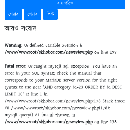
বার পঠিত
শেয়ার
শেয়ার
প্রিন্ট
আরও সংবাদ
Warning
: Undefined variable $version in
/www/wwwroot/skhobor.com/newsview.php
on line
177
Fatal error
: Uncaught mysqli_sql_exception: You have an
error in your SQL syntax; check the manual that
corresponds to your MariaDB server version for the right
syntax to use near 'AND category_id=23 ORDER BY id DESC
LIMIT 10' at line 1 in
/www/wwwroot/skhobor.com/newsview.php:178 Stack trace:
#0 /www/wwwroot/skhobor.com/newsview.php(178):
mysqli_query() #1 {main} thrown in
/www/wwwroot/skhobor.com/newsview.php
on line
178