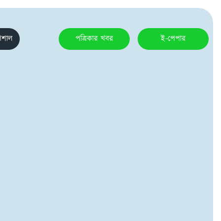
েশাল
পত্রিকার খবর
ই-পেপার