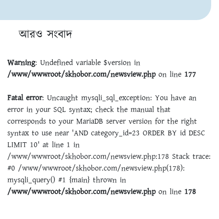
আরও সংবাদ
Warning
: Undefined variable $version in
/www/wwwroot/skhobor.com/newsview.php
on line
177
Fatal error
: Uncaught mysqli_sql_exception: You have an
error in your SQL syntax; check the manual that
corresponds to your MariaDB server version for the right
syntax to use near 'AND category_id=23 ORDER BY id DESC
LIMIT 10' at line 1 in
/www/wwwroot/skhobor.com/newsview.php:178 Stack trace:
#0 /www/wwwroot/skhobor.com/newsview.php(178):
mysqli_query() #1 {main} thrown in
/www/wwwroot/skhobor.com/newsview.php
on line
178