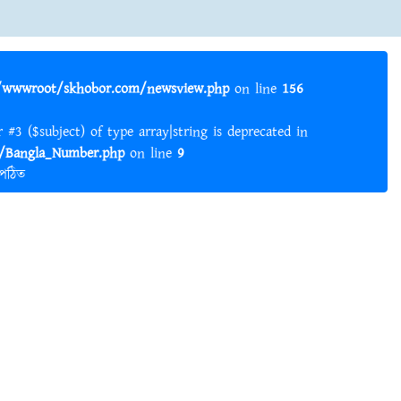
wwwroot/skhobor.com/newsview.php
on line
156
er #3 ($subject) of type array|string is deprecated in
Bangla_Number.php
on line
9
 পঠিত