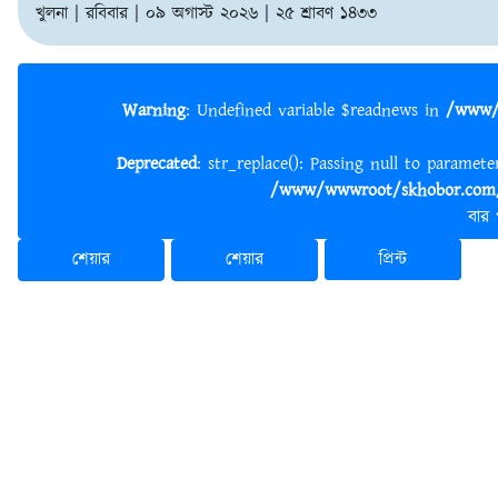
খুলনা | রবিবার | ০৯ অগাস্ট ২০২৬ | ২৫ শ্রাবণ ১৪৩৩
Warning
: Undefined variable $readnews in
/www/
Deprecated
: str_replace(): Passing null to paramet
/www/wwwroot/skhobor.com/
বার
শেয়ার
শেয়ার
প্রিন্ট