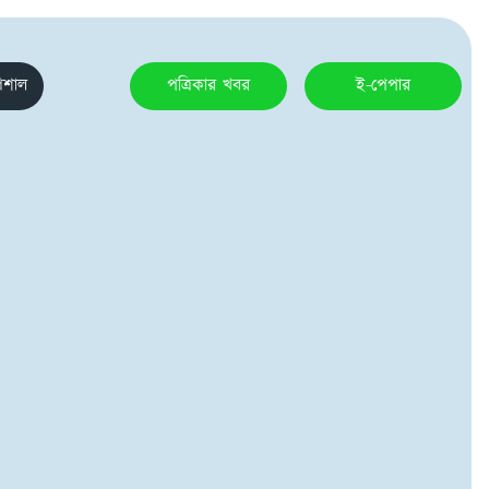
েশাল
পত্রিকার খবর
ই-পেপার