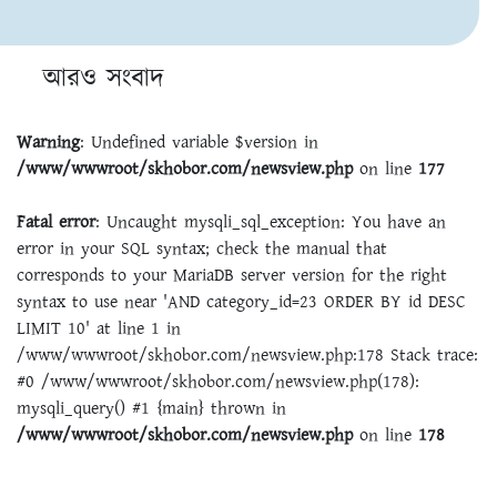
আরও সংবাদ
Warning
: Undefined variable $version in
/www/wwwroot/skhobor.com/newsview.php
on line
177
Fatal error
: Uncaught mysqli_sql_exception: You have an
error in your SQL syntax; check the manual that
corresponds to your MariaDB server version for the right
syntax to use near 'AND category_id=23 ORDER BY id DESC
LIMIT 10' at line 1 in
/www/wwwroot/skhobor.com/newsview.php:178 Stack trace:
#0 /www/wwwroot/skhobor.com/newsview.php(178):
mysqli_query() #1 {main} thrown in
/www/wwwroot/skhobor.com/newsview.php
on line
178