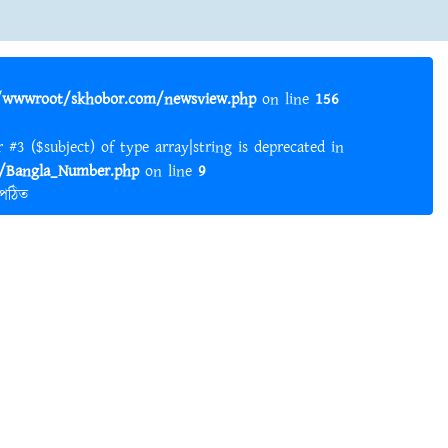
wwwroot/skhobor.com/newsview.php
on line
156
er #3 ($subject) of type array|string is deprecated in
Bangla_Number.php
on line
9
 পঠিত