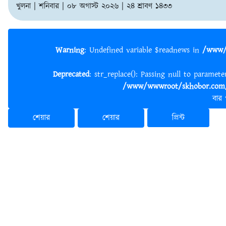
খুলনা | শনিবার | ০৮ অগাস্ট ২০২৬ | ২৪ শ্রাবণ ১৪৩৩
Warning
: Undefined variable $readnews in
/www/
Deprecated
: str_replace(): Passing null to paramet
/www/wwwroot/skhobor.com/
বার
শেয়ার
শেয়ার
প্রিন্ট