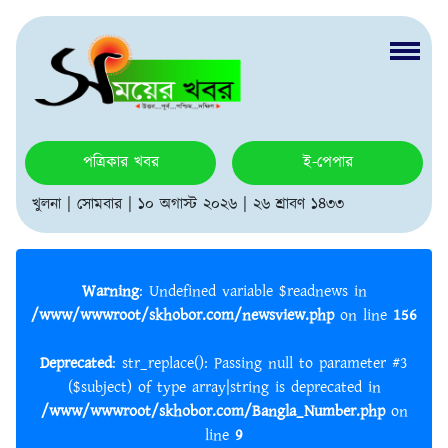
পত্রিকার খবর
ই-পেপার
খুলনা | সোমবার | ১০ অগাস্ট ২০২৬ | ২৬ শ্রাবণ ১৪৩৩
Warning
: Undefined variable $readnews in
/www/wwwroot/skhobor.com/newsview.php
on line
156
Deprecated
: str_replace(): Passing null to parameter #3
($subject) of type array|string is deprecated in
/www/wwwroot/skhobor.com/Bangla_Number.php
on
line
9