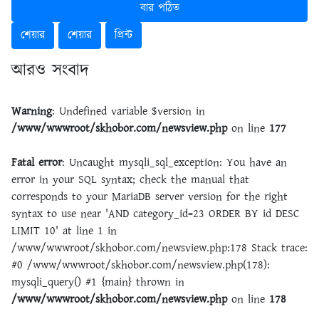
বার পঠিত
শেয়ার
শেয়ার
প্রিন্ট
আরও সংবাদ
Warning
: Undefined variable $version in
/www/wwwroot/skhobor.com/newsview.php
on line
177
Fatal error
: Uncaught mysqli_sql_exception: You have an
error in your SQL syntax; check the manual that
corresponds to your MariaDB server version for the right
syntax to use near 'AND category_id=23 ORDER BY id DESC
LIMIT 10' at line 1 in
/www/wwwroot/skhobor.com/newsview.php:178 Stack trace:
#0 /www/wwwroot/skhobor.com/newsview.php(178):
mysqli_query() #1 {main} thrown in
/www/wwwroot/skhobor.com/newsview.php
on line
178