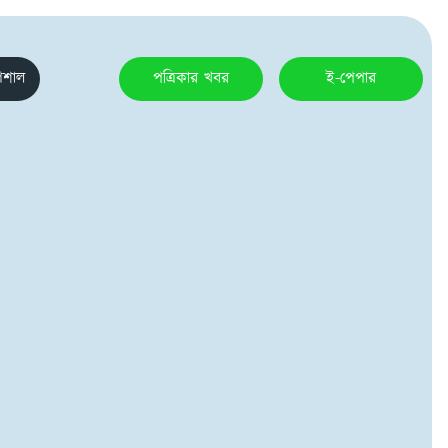
েশাল
পত্রিকার খবর
ই-পেপার