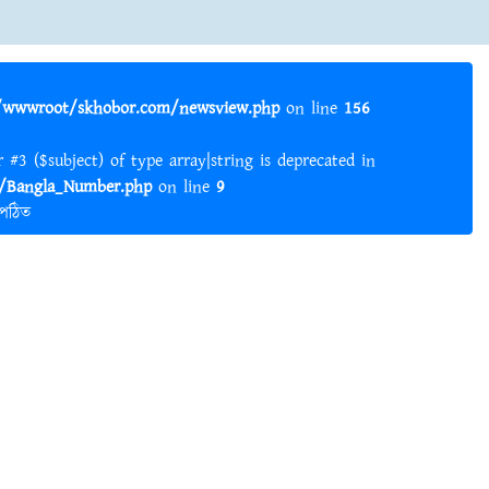
wwwroot/skhobor.com/newsview.php
on line
156
er #3 ($subject) of type array|string is deprecated in
Bangla_Number.php
on line
9
 পঠিত