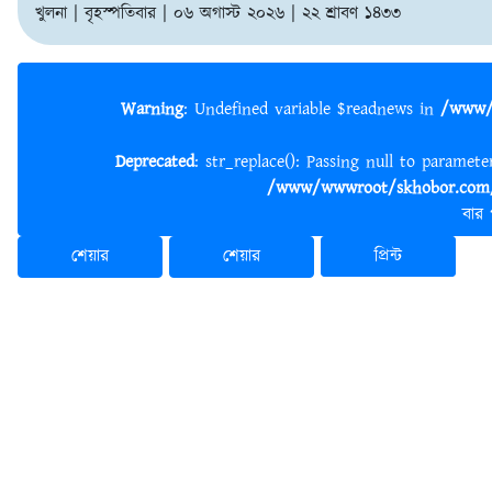
খুলনা | বৃহস্পতিবার | ০৬ অগাস্ট ২০২৬ | ২২ শ্রাবণ ১৪৩৩
Warning
: Undefined variable $readnews in
/www/
Deprecated
: str_replace(): Passing null to paramet
/www/wwwroot/skhobor.com/
বার
শেয়ার
শেয়ার
প্রিন্ট