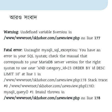
আরও সংবাদ
Warning
: Undefined variable $version in
/www/wwwroot/skhobor.com/newsview.php
on line
177
Fatal error
: Uncaught mysqli_sql_exception: You have an
error in your SQL syntax; check the manual that
corresponds to your MariaDB server version for the right
syntax to use near 'AND category_id=23 ORDER BY id DESC
LIMIT 10' at line 1 in
/www/wwwroot/skhobor.com/newsview.php:178 Stack trace:
#0 /www/wwwroot/skhobor.com/newsview.php(178):
mysqli_query() #1 {main} thrown in
/www/wwwroot/skhobor.com/newsview.php
on line
178