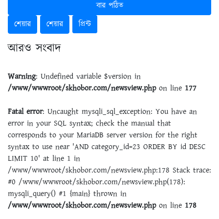
বার পঠিত
শেয়ার
শেয়ার
প্রিন্ট
আরও সংবাদ
Warning
: Undefined variable $version in
/www/wwwroot/skhobor.com/newsview.php
on line
177
Fatal error
: Uncaught mysqli_sql_exception: You have an
error in your SQL syntax; check the manual that
corresponds to your MariaDB server version for the right
syntax to use near 'AND category_id=23 ORDER BY id DESC
LIMIT 10' at line 1 in
/www/wwwroot/skhobor.com/newsview.php:178 Stack trace:
#0 /www/wwwroot/skhobor.com/newsview.php(178):
mysqli_query() #1 {main} thrown in
/www/wwwroot/skhobor.com/newsview.php
on line
178