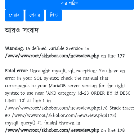
বার পঠিত
শেয়ার
শেয়ার
প্রিন্ট
আরও সংবাদ
Warning
: Undefined variable $version in
/www/wwwroot/skhobor.com/newsview.php
on line
177
Fatal error
: Uncaught mysqli_sql_exception: You have an
error in your SQL syntax; check the manual that
corresponds to your MariaDB server version for the right
syntax to use near 'AND category_id=23 ORDER BY id DESC
LIMIT 10' at line 1 in
/www/wwwroot/skhobor.com/newsview.php:178 Stack trace:
#0 /www/wwwroot/skhobor.com/newsview.php(178):
mysqli_query() #1 {main} thrown in
/www/wwwroot/skhobor.com/newsview.php
on line
178