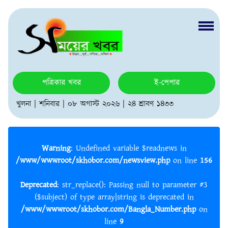
পত্রিকার খবর
ই-পেপার
খুলনা | শনিবার | ০৮ অগাস্ট ২০২৬ | ২৪ শ্রাবণ ১৪৩৩
Warning
: Undefined variable $readnews in
/www/wwwroot/skhobor.com/newsview.php
on line
156
Deprecated
: str_replace(): Passing null to parameter #3
($subject) of type array|string is deprecated in
/www/wwwroot/skhobor.com/Bangla_Number.php
on
line
9