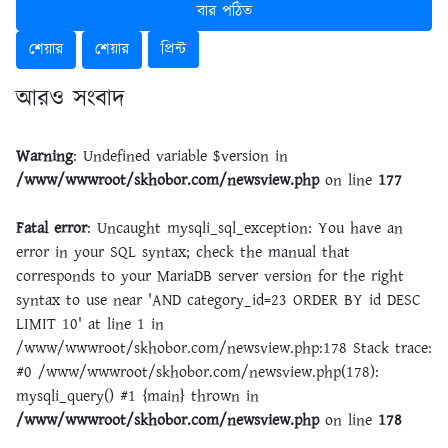
বার পঠিত
শেয়ার
শেয়ার
প্রিন্ট
আরও সংবাদ
Warning
: Undefined variable $version in
/www/wwwroot/skhobor.com/newsview.php
on line
177
Fatal error
: Uncaught mysqli_sql_exception: You have an
error in your SQL syntax; check the manual that
corresponds to your MariaDB server version for the right
syntax to use near 'AND category_id=23 ORDER BY id DESC
LIMIT 10' at line 1 in
/www/wwwroot/skhobor.com/newsview.php:178 Stack trace:
#0 /www/wwwroot/skhobor.com/newsview.php(178):
mysqli_query() #1 {main} thrown in
/www/wwwroot/skhobor.com/newsview.php
on line
178