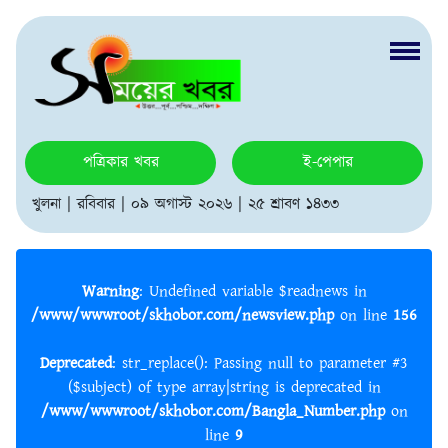
পত্রিকার খবর
ই-পেপার
খুলনা | রবিবার | ০৯ অগাস্ট ২০২৬ | ২৫ শ্রাবণ ১৪৩৩
Warning
: Undefined variable $readnews in
/www/wwwroot/skhobor.com/newsview.php
on line
156
Deprecated
: str_replace(): Passing null to parameter #3
($subject) of type array|string is deprecated in
/www/wwwroot/skhobor.com/Bangla_Number.php
on
line
9