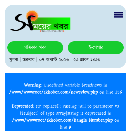
পত্রিকার খবর
ই-পেপার
খুলনা | শুক্রবার | ০৭ অগাস্ট ২০২৬ | ২৩ শ্রাবণ ১৪৩৩
Warning
: Undefined variable $readnews in
/www/wwwroot/skhobor.com/newsview.php
on line
156
Deprecated
: str_replace(): Passing null to parameter #3
($subject) of type array|string is deprecated in
/www/wwwroot/skhobor.com/Bangla_Number.php
on
line
9