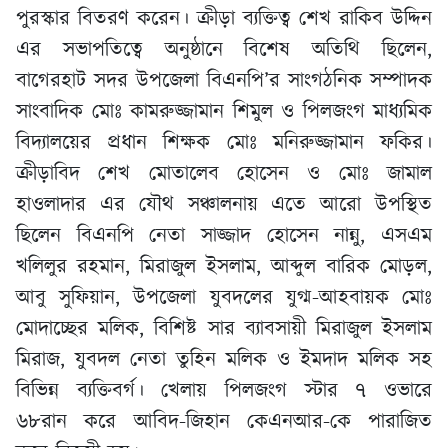
পুরস্কার বিতরণ করেন। ক্রীড়া ব্যক্তিত্ব শেখ রাকিব উদ্দিন
এর সভাপতিত্বে অনুষ্ঠানে বিশেষ অতিথি ছিলেন,
বাগেরহাট সদর উপজেলা বিএনপি’র সাংগঠনিক সম্পাদক
সাংবাদিক মোঃ কামরুজ্জামান শিমুল ও পিলজংগ মাধ্যমিক
বিদ্যালয়ের প্রধান শিক্ষক মোঃ মনিরুজ্জামান ফকির।
ক্রীড়াবিদ শেখ মোতালেব হোসেন ও মোঃ জামাল
হাওলাদার এর যৌথ সঞ্চালনায় এতে আরো উপস্থিত
ছিলেন বিএনপি নেতা সাজ্জাদ হোসেন নান্নু, এসএম
খলিলুর রহমান, মিরাজুল ইসলাম, আব্দুল বারিক মোড়ল,
আবু সুফিয়ান, উপজেলা যুবদলের যুগ্ম-আহবায়ক মোঃ
মোদাচ্ছের মলি­ক, বিশিষ্ট সার ব্যাবসায়ী মিরাজুল ইসলাম
মিরাজ, যুবদল নেতা তুহিন মলি­ক ও ইমদাদ মলি­ক সহ
বিভিন্ন ব্যক্তিবর্গ। খেলায় পিলজংগ স্টার ৭ ওভারে
৬৮রান করে আবিদ-জিহান কেএনআর-কে পারাজিত