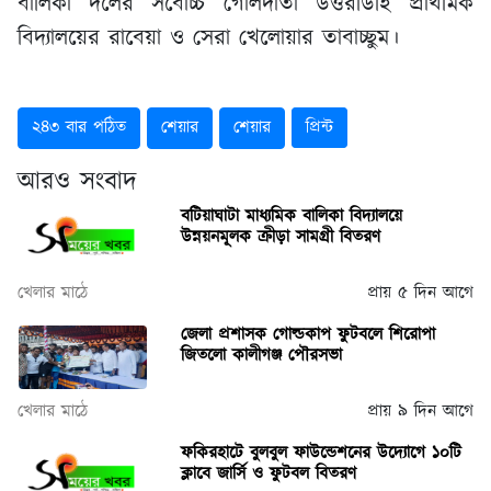
বালিকা দলের সর্বোচ্চ গোলদাতা উত্তরডিহি প্রাথমিক
বিদ্যালয়ের রাবেয়া ও সেরা খেলোয়ার তাবাচ্ছুম।
২৪৩ বার পঠিত
শেয়ার
শেয়ার
প্রিন্ট
আরও সংবাদ
বটিয়াঘাটা মাধ্যমিক বালিকা বিদ্যালয়ে
উন্নয়নমূলক ক্রীড়া সামগ্রী বিতরণ
খেলার মাঠে
প্রায় ৫ দিন আগে
জেলা প্রশাসক গোল্ডকাপ ফুটবলে শিরোপা
জিতলো কালীগঞ্জ পৌরসভা
খেলার মাঠে
প্রায় ৯ দিন আগে
ফকিরহাটে বুলবুল ফাউন্ডেশনের উদ্যোগে ১০টি
ক্লাবে জার্সি ও ফুটবল বিতরণ