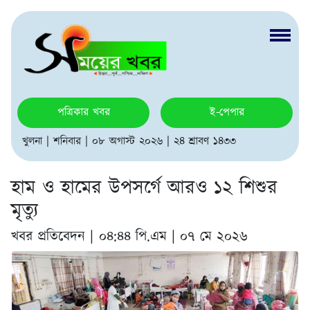
পত্রিকার খবর
ই-পেপার
খুলনা | শনিবার | ০৮ অগাস্ট ২০২৬ | ২৪ শ্রাবণ ১৪৩৩
হাম ও হামের উপসর্গে আরও ১২ শিশুর
মৃত্যু
খবর প্রতিবেদন |
০৪:৪৪ পি.এম | ০৭ মে ২০২৬