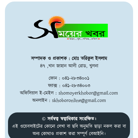
সম্পাদক ও প্রকাশক : মোঃ তরিকুল ইসলাম
৪৭ ,খান জাহান আলী রোড, খুলনা
ফোন : ০৪১-২৮৩৪০০১
ফ্যাক্স : ০৪১-২৮৩৪০০৩
অফিসিয়াল ই-মেইল :
shomoyerkhobor@gmail.com
অনলাইন :
skhoboronline@gmail.com
© সর্বস্বত্ব স্বত্বাধিকার সংরক্ষিত।
এই ওয়েবসাইটের কোনো লেখা বা ছবি অনুমতি ছাড়া নকল করা বা
অন্য কোথাও প্রকাশ করা সম্পূর্ণ বেআইনি।