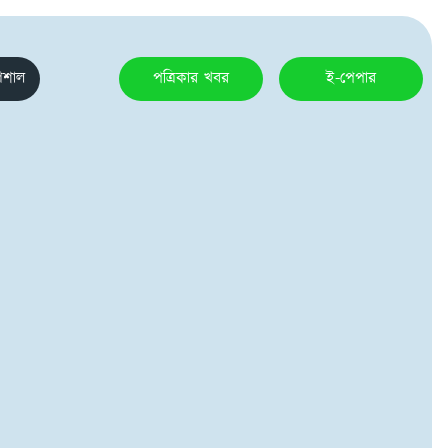
েশাল
পত্রিকার খবর
ই-পেপার