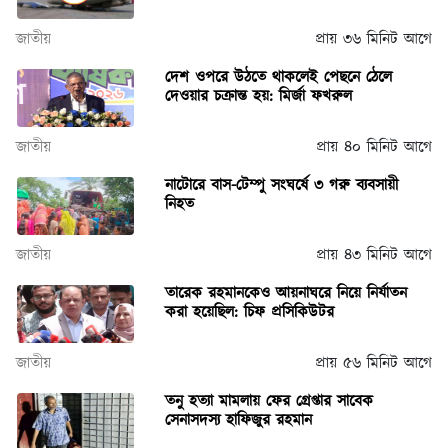
জাতীয়
প্রায় ৩৬ মিনিট আগে
দেশ ওপরে উঠতে থাকলেই পেছনে ঠেলে
দেওয়ার চক্রান্ত হয়: মির্জা ফখরুল
জাতীয়
প্রায় ৪০ মিনিট আগে
নাটোরে বাস-টেম্পু সংঘর্ষে ৩ গরু ব্যবসায়ী
নিহত
জাতীয়
প্রায় ৪৩ মিনিট আগে
তারেক রহমানকেও আয়নাঘরে নিয়ে নির্যাতন
করা হয়েছিল: চিফ প্রসিকিউটর
জাতীয়
প্রায় ৫৬ মিনিট আগে
তনু হত্যা মামলায় ফের গ্রেপ্তার সাবেক
সেনাসদস্য হাফিজুর রহমান