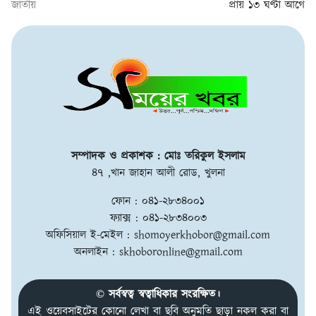
জাতীয়
প্রায় ১৩ ঘণ্টা আগে
সম্পাদক ও প্রকাশক : মোঃ তরিকুল ইসলাম
৪৭ ,খান জাহান আলী রোড, খুলনা
ফোন : ০৪১-২৮৩৪০০১
ফ্যাক্স : ০৪১-২৮৩৪০০৩
অফিসিয়াল ই-মেইল :
shomoyerkhobor@gmail.com
অনলাইন :
skhoboronline@gmail.com
© সর্বস্বত্ব স্বত্বাধিকার সংরক্ষিত।
এই ওয়েবসাইটের কোনো লেখা বা ছবি অনুমতি ছাড়া নকল করা বা