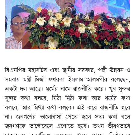
বিএনপির মহাসচিব এবং স্থানীয় সরকার, পল্লী উন্নয়ন ও
সমবায় মন্ত্রী মির্জা ফখরুল ইসলাম আলমগীর বলেছেন,
একটা দল আছে। ধর্মের নামে রাজনীতি করে। খুব সুন্দর
সুন্দর কথা বলবে, মিঠা মিঠা কথা আর ধর্মের কথা
বলবে, আর মিথ্যা কথা বলবে। এই করে রাজনীতি হবে
না। জনগণের ভালোবাসা পেতে হলে সত্য কথা বলে
জনগণকে ভালোবেসে এগোতে হবে। তখন ভীষণভাবে