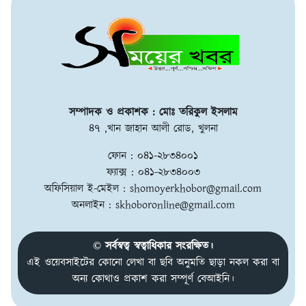
সম্পাদক ও প্রকাশক : মোঃ তরিকুল ইসলাম
৪৭ ,খান জাহান আলী রোড, খুলনা
ফোন : ০৪১-২৮৩৪০০১
ফ্যাক্স : ০৪১-২৮৩৪০০৩
অফিসিয়াল ই-মেইল :
shomoyerkhobor@gmail.com
অনলাইন :
skhoboronline@gmail.com
© সর্বস্বত্ব স্বত্বাধিকার সংরক্ষিত।
এই ওয়েবসাইটের কোনো লেখা বা ছবি অনুমতি ছাড়া নকল করা বা
অন্য কোথাও প্রকাশ করা সম্পূর্ণ বেআইনি।