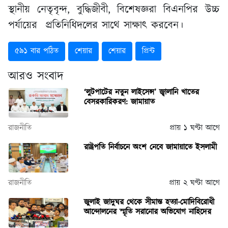
স্থানীয় নেতৃবৃন্দ, বুদ্ধিজীবী, বিশেষজ্ঞরা বিএনপির উচ্চ
পর্যায়ের প্রতিনিধিদলের সাথে সাক্ষাৎ করবেন।
৫৯১ বার পঠিত
শেয়ার
শেয়ার
প্রিন্ট
আরও সংবাদ
‘লুটপাটের নতুন লাইসেন্স’ জ্বালানি খাতের
বেসরকারিকরণ: জামায়াত
রাজনীতি
প্রায় ১ ঘণ্টা আগে
রাষ্ট্রপতি নির্বাচনে অংশ নেবে জামায়াতে ইসলামী
রাজনীতি
প্রায় ২ ঘণ্টা আগে
জুলাই জাদুঘর থেকে সীমান্ত হত্যা-মোদিবিরোধী
আন্দোলনের স্মৃতি সরানোর অভিযোগ নাহিদের