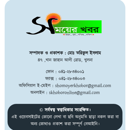
সম্পাদক ও প্রকাশক : মোঃ তরিকুল ইসলাম
৪৭ ,খান জাহান আলী রোড, খুলনা
ফোন : ০৪১-২৮৩৪০০১
ফ্যাক্স : ০৪১-২৮৩৪০০৩
অফিসিয়াল ই-মেইল :
shomoyerkhobor@gmail.com
অনলাইন :
skhoboronline@gmail.com
© সর্বস্বত্ব স্বত্বাধিকার সংরক্ষিত।
এই ওয়েবসাইটের কোনো লেখা বা ছবি অনুমতি ছাড়া নকল করা বা
অন্য কোথাও প্রকাশ করা সম্পূর্ণ বেআইনি।