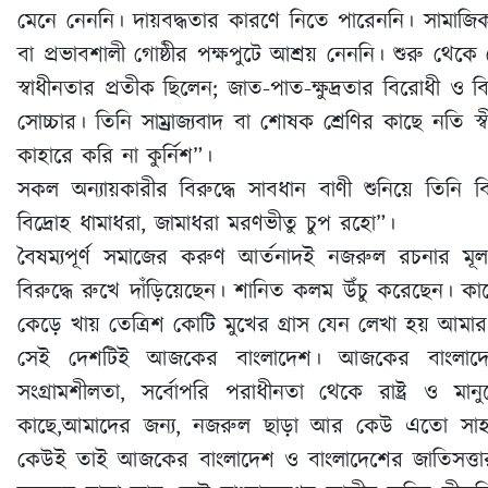
মেনে নেননি। দায়বদ্ধতার কারণে নিতে পারেননি। সামাজিক ও
বা প্রভাবশালী গোষ্ঠীর পক্ষপুটে আশ্রয় নেননি। শুরু থেকে 
স্বাধীনতার প্রতীক ছিলেন; জাত-পাত-ক্ষুদ্রতার বিরোধী ও
সোচ্চার। তিনি সাম্রাজ্যবাদ বা শোষক শ্রেণির কাছে 
কাহারে করি না কুর্নিশ”।
সকল অন্যায়কারীর বিরুদ্ধে সাবধান বাণী শুনিয়ে তিনি
বিদ্রোহ ধামাধরা, জামাধরা মরণভীতু চুপ রহো”।
বৈষম্যপূর্ণ সমাজের করুণ আর্তনাদই নজরুল রচনার মূল
বিরুদ্ধে রুখে দাঁড়িয়েছেন। শানিত কলম উঁচু করেছেন। কা
কেড়ে খায় তেত্রিশ কোটি মুখের গ্রাস যেন লেখা হয় আমার 
সেই দেশটিই আজকের বাংলাদেশ। আজকের বাংলাদেশের অ
সংগ্রামশীলতা, সর্বোপরি পরাধীনতা থেকে রাষ্ট্র ও মা
কাছে,আমাদের জন্য, নজরুল ছাড়া আর কেউ এতো সাহসে
কেউই তাই আজকের বাংলাদেশ ও বাংলাদেশের জাতিসত্তার