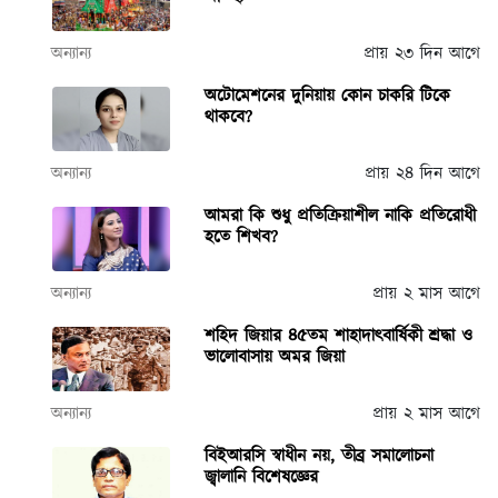
অন্যান্য
প্রায় ২৩ দিন আগে
অটোমেশনের দুনিয়ায় কোন চাকরি টিকে
থাকবে?
অন্যান্য
প্রায় ২৪ দিন আগে
আমরা কি শুধু প্রতিক্রিয়াশীল নাকি প্রতিরোধী
হতে শিখব?
অন্যান্য
প্রায় ২ মাস আগে
শহিদ জিয়ার ৪৫তম শাহাদাৎবার্ষিকী শ্রদ্ধা ও
ভালোবাসায় অমর জিয়া
অন্যান্য
প্রায় ২ মাস আগে
বিইআরসি স্বাধীন নয়, তীব্র সমালোচনা
জ্বালানি বিশেষজ্ঞের