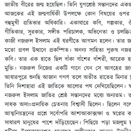
জাতীয় বীরের জন্ম হয়েছিল। তিনি যুগশ্রেষ্ঠ সন্তানদের 
আজকের এই জন্মবার্ষিকী উপলক্ষে কোন বিষয়ের ওপর ক
বহুমুখী প্রতিভার অধিকারি। একাধারে কবি, গল্পকার, ঔপ
গীতিকার, সুরকার, সঙ্গীত পরিচালক, অভিনেতা ও চলচ্চি
কাজী নজরুল ইসলাম এই ধরণীতে আগমন হলেন। তার জন্ম ছ
মতো প্রবল উত্থানে প্রকম্পিত। অনন্য সাহিত্য পুরুষ নজ
কবি। তার এক হাতে ছিল বাঁকা বাঁশের বাঁশরী, আরেক হা
মুক্তি। নজরুল নিজের একটি গানে যেন সে আবহের জ
আধারপুরে শুনছি আজান গগণ তলে অতীত রাতের মিনার চ
তিনি দিশাহারা এই জাতিকে আলোর পথ দেখিয়েছিলেন। স্বা
নজরুল ইসলাম জাতির শ্রেষ্ঠ সন্তানদের মধ্যে অন্যত
সাধক অসা¤প্রদায়িক চেতনায় বিশ্বাসী ছিলেন। ছিলেন ব
আত্মনিয়ন্ত্রনের প্রশ্নে সর্বোপরি আশাআকাক্সক্ষা ও স্বপ্
সাধারণ মানুষের পাশে দাঁড়িয়েছেন। পিছিয়ে পড়া মজলুম ম