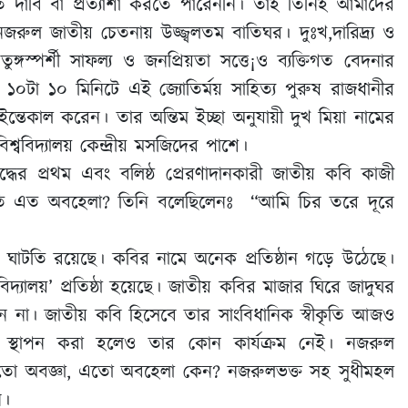
 দাবি বা প্রত্যাশা করতে পারেননি। তাই তিনিই আমাদের
 নজরুল জাতীয় চেতনায় উজ্জ্বলতম বাতিঘর। দুঃখ,দারিদ্র্য ও
্গস্পর্শী সাফল্য ও জনপ্রিয়তা সত্তে¡ও ব্যক্তিগত বেদনার
ল ১০টা ১০ মিনিটে এই জ্যোতির্ময় সাহিত্য পুরুষ রাজধানীর
 ইন্তেকাল করেন। তার অন্তিম ইচ্ছা অনুযায়ী দুখ মিয়া নামের
্ববিদ্যালয় কেন্দ্রীয় মসজিদের পাশে।
দ্ধের প্রথম এবং বলিষ্ঠ প্রেরণাদানকারী জাতীয় কবি কাজী
 এত অবহেলা? তিনি বলেছিলেনঃ “আমি চির তরে দূরে
্ট ঘাটতি রয়েছে। কবির নামে অনেক প্রতিষ্ঠান গড়ে উঠেছে।
্যালয়’ প্রতিষ্ঠা হয়েছে। জাতীয় কবির মাজার ঘিরে জাদুঘর
ে না। জাতীয় কবি হিসেবে তার সাংবিধানিক স্বীকৃতি আজও
ার’ স্থাপন করা হলেও তার কোন কার্যক্রম নেই। নজরুল
 এতো অবজ্ঞা, এতো অবহেলা কেন? নজরুলভক্ত সহ সুধীমহল
ান।