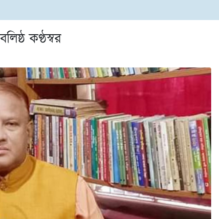
িষ্ঠ কণ্ঠস্বর