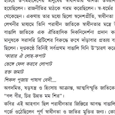
হটিয়ে উপমহাদেশের মানুষের স্বাধীনতার ঝানডা উড্ডী
হয়েছিলেন। রাজনীতির মাঠকে গরম করেছিলেন। স্ব-ধর্মের চ
থেকেছেন। একথায় তার মধ্যে ছিলো স্বদেশপ্রীতি, স্বাধীনতা
লেখনীর মাধ্যমে তিনি পরাধীন জাতিকে স্বাধীনতার মন্ত্রে
বাঙালি জাতিকে এক ঐতিহাসিক দিকনিদের্শনা প্রদান
মানুষকে সরাসরি ব্রিটিশের বিরুদ্ধে রুখে দাঁড়াবার প্রত্য
ছিলেন। দৃপ্তকণ্ঠে তিনিই সর্বপ্রথম বাঙালি যিনি উ”চারণ 
‘কারার ঐ লোহ-কপাট
ভেঙ্গে ফেল করবে লোপাট
রক্ত জমাট
শিকল পূজায় পাষাণ বেদী....
অবদমিত, ষড়যন্ত্র ও হিংসায় আক্রান্ত, আত্মবিস্মৃতি
“বল বীর, চির উন্নত মম শির”।
কবির এই আহবান ছিল পরাধীনতার জিঞ্জিরে আবদ্ধ বাঙালি জা
গর্জে ওঠেছিলেন পূর্ণ স্বাধীনতা ও জাতির মুক্তির জন্