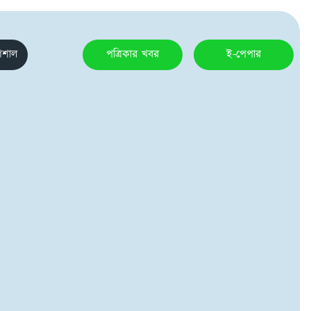
েশাল
পত্রিকার খবর
ই-পেপার