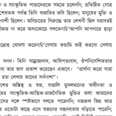
 সাংস্কৃতিক পান্ডাদেরকে সমঝে চলেননি; প্রতিষ্ঠিত গোত্র
শেষতক পর্যন্ত তিনি স্বজাতির কবি ছিলেন; মানুষের মুক্তি ও
 বিনাশী ছিলেন। অবিচারের বিরুদ্ধে তার লেখনী ছিল বরাবরই
নতি স্বীকার না করে অসংকোচে বলতেনÑ“আপনি আপনারে ছাড়া
 বিদ্রোহ ঘোষণা করেনÑ“যেথায় ভন্ডামি ভাই করবো সেথায়
 সনদ। তিনি সাম্রাজ্যবাদ, আধিপত্যবাদ, ঔপনিবেশিকতার
ব্যে তার ভাব প্রকাশ করেছেন এভাবে। “প্রার্থনা করো যারা
রক্ত লেখায় তাদের সর্বনাশা”।
স্তিত্ব ও স্বপ্ন, বাঙালি মুসলমানের স্বাধীনতা ও
নুষের সাংস্কৃতিক-আত্মিক-রাজনৈতিক মুক্তির কথা আমাদের
র সঙ্গে স্পষ্টভাবে বলতে পারেননি; নজরুল ভিন্ন আর
 এতোটা কাছে এসে স্বজনের সহৃদয়তায় দাঁড়াতে পারেনি;