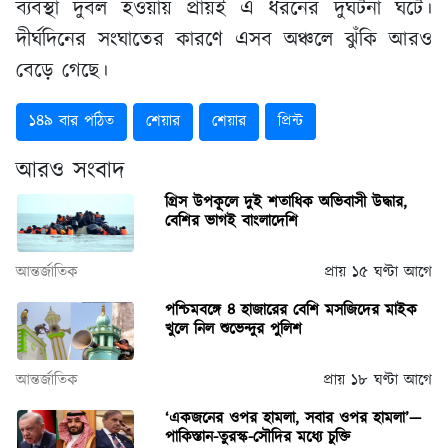
ব্যবস্থা দুর্বল হওয়ায় প্রায়ই এ ধরনের দুর্ঘটনা ঘটে।
দীর্ঘদিনের সংঘাতের কারণে এসব অঞ্চলে ঝুঁকি আরও
বেড়ে গেছে।
১৪৯ বার পঠিত
শেয়ার
শেয়ার
প্রিন্ট
আরও সংবাদ
গ্রিস উপকূলে দুই শতাধিক অভিবাসী উদ্ধার,
বেশির ভাগই বাংলাদেশি
আন্তর্জাতিক
প্রায় ১৫ ঘণ্টা আগে
পশ্চিমবঙ্গে ৪ হাজারের বেশি মসজিদের মাইক
খুলে নিল শুভেন্দুর পুলিশ
আন্তর্জাতিক
প্রায় ১৮ ঘণ্টা আগে
‘একজনের ওপর হামলা, সবার ওপর হামলা’—
পাকিস্তান-তুরস্ক-সৌদির মধ্যে চুক্তি