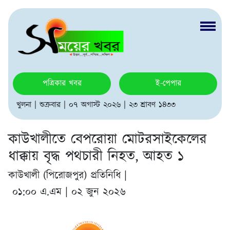
পত্রিকার খবর
ই-পেপার
খুলনা | শুক্রবার | ০৭ অগাস্ট ২০২৬ | ২৩ শ্রাবণ ১৪৩৩
কাউখালীতে বেপরোয়া মোটরসাইকেলের
ধাক্কায় বৃদ্ধ পথচারী নিহত, আহত ১
কাউখালী (পিরোজপুর) প্রতিনিধি |
০১:০০ এ.এম | ০২ জুন ২০২৬