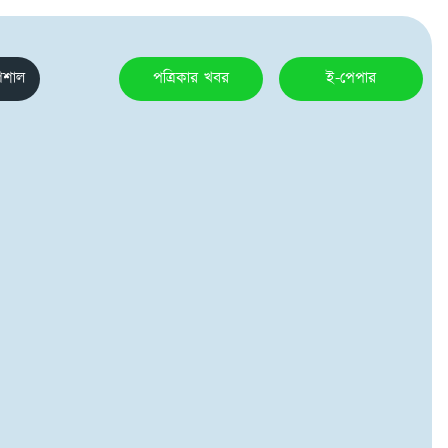
েশাল
পত্রিকার খবর
ই-পেপার