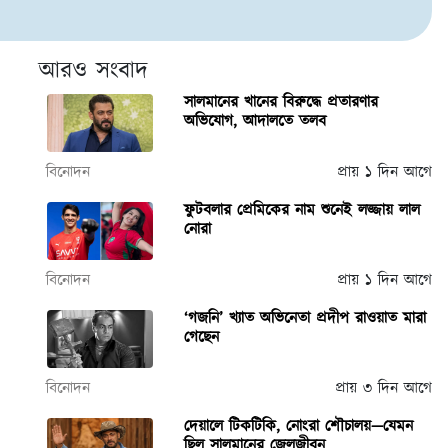
আরও সংবাদ
সালমানের খানের বিরুদ্ধে প্রতারণার
অভিযোগ, আদালতে তলব
বিনোদন
প্রায় ১ দিন আগে
ফুটবলার প্রেমিকের নাম শুনেই লজ্জায় লাল
নোরা
বিনোদন
প্রায় ১ দিন আগে
‘গজনি’ খ্যাত অভিনেতা প্রদীপ রাওয়াত মারা
গেছেন
বিনোদন
প্রায় ৩ দিন আগে
দেয়ালে টিকটিকি, নোংরা শৌচালয়—যেমন
ছিল সালমানের জেলজীবন