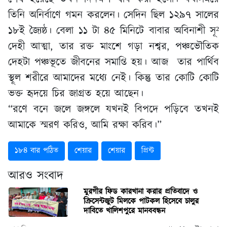
তিনি অনির্বাণে গমন করলেন। সেদিন ছিল ১২৯৭ সালের
১৮ই জ্যৈষ্ঠ। বেলা ১১ টা ৪৫ মিনিটে বাবার অবিনাশী সূ²
দেহী আত্মা, তার রক্ত মাংশে গড়া নশ্বর, পঞ্চভৌতিক
দেহটা পঞ্চভূতে জীবনের সমাপ্তি হয়। আজ তার পার্থিব
স্থূল শরীরে আমাদের মধ্যে নেই। কিন্তু তার কোটি কোটি
ভক্ত হৃদয়ে চির জাগ্রত হয়ে আছেন।
“রণে বনে জলে জঙ্গলে যখনই বিপদে পড়িবে তখনই
আমাকে স্মরণ করিও, আমি রক্ষা করিব।”
১৮৪ বার পঠিত
শেয়ার
শেয়ার
প্রিন্ট
আরও সংবাদ
মুরগীর ফিড কারখানা করার প্রতিবাদে ও
ক্রিসেন্টজুট মিলকে পাটকল হিসেবে চালুর
দাবিতে খালিশপুরে মানববন্ধন