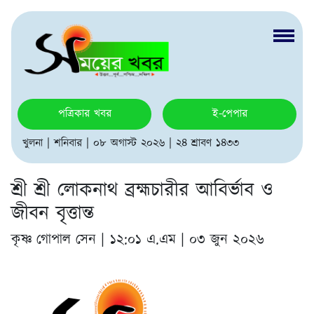
পত্রিকার খবর
ই-পেপার
খুলনা | শনিবার | ০৮ অগাস্ট ২০২৬ | ২৪ শ্রাবণ ১৪৩৩
শ্রী শ্রী লোকনাথ ব্রহ্মচারীর আবির্ভাব ও
জীবন বৃত্তান্ত
কৃষ্ণ গোপাল সেন |
১২:০১ এ.এম | ০৩ জুন ২০২৬