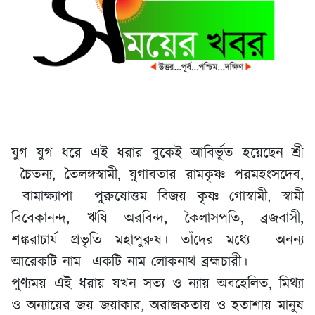
যুগ যুগ ধরে এই ধরার বুকেই আবির্ভূত হয়েছেন শ্রী
চৈতন্য, তৈলঙ্গস্বামী, যুগাবতার রামকৃষ্ণ পরমহংসদেব,
বামাক্ষ্যাপা পুরুষোত্তম বিজয় কৃষ্ণ গোস্বামী, স্বামী
বিবেকানন্দ, ঋষি অরবিন্দ, কৈলাসপতি, ব্রজবাসী,
শঙ্করাচার্য প্রভৃতি মহাপুরুষ। তাঁদের মধ্যে অনন্য
আরেকটি নাম একটি নাম লোকনাথ ব্রহ্মচারী।
পুণ্যময় এই ধরায় যখন সত্য ও ন্যায় অবহেলিত, মিথ্যা
ও অন্যায়ের জয় জয়াকার, অরাজকতায় ও হতাশায় মানুষ