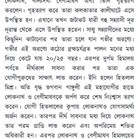
লোকনাথ, বাল্যসখা বেণীমাধব এবং তিনি গৃহত্যাগ
করলেন। গৃহত্যাগ করে তারা কলকাতার কালীঘাটে এসে
উপস্থিত হন। এখানে তখন জটাঝট ধারী বহু সন্ন্যাসী দূর
দূরান্ত থেকে এসে উপস্থিত হতেন। সাধু সন্ন্যাসীদের মধ্যে
কিছুদিন কাটানোর পর তারা চলে যান গভীর অরণ্যে।
গভীর এই অরণ্যে কঠোর ব্রহ্মচর্যব্রত পালন মনের মধ্য
দিয়ে কেটে যায় ২০/২৫ বছর। এরপর দুর্গম হিমালয়
পর্বতে দীর্ঘকাল সাধনা করার পর তারা এক
যোগীপুরুষের সাক্ষাৎ লাভ করেন। ইনি হলেন হিতলাল
মিশ্র। অতি বৃদ্ধ ভগবান গাঙ্গুলী এই মহাযোগীর হাতে
লোকনাথ ও বেণীমাধবকে অর্পণ করে শেষ নিঃশ্বাস ত্যাগ
করেন। যোগী হিতলালের কৃপায় লোকনাথও যোগসামর্থ্য
অর্জন করেন। তারপর দীর্ঘ সাধনার মধ্য দিয়ে লোকনাথ
তার পরম প্রাপ্তি লাভ করেন এবং অপরিমেয় শক্তির
অধিকারী হন। এরপর লোকনাথ ও বেণীমাধব হিমালয়ের