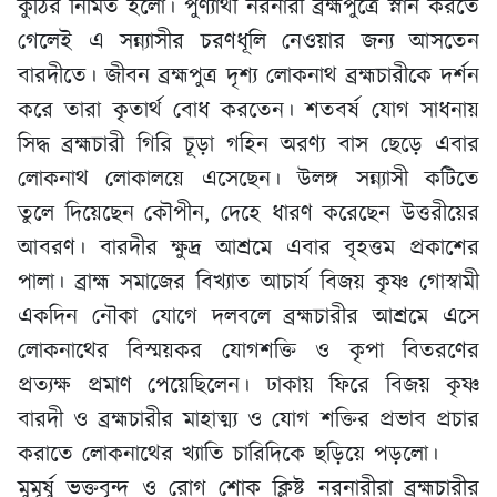
কুঠির নির্মিত হলো। পুণ্যার্থী নরনারী ব্রহ্মপুত্রে স্নান করতে
গেলেই এ সন্ন্যাসীর চরণধূলি নেওয়ার জন্য আসতেন
বারদীতে। জীবন ব্রহ্মপুত্র দৃশ্য লোকনাথ ব্রহ্মচারীকে দর্শন
করে তারা কৃতার্থ বোধ করতেন। শতবর্ষ যোগ সাধনায়
সিদ্ধ ব্রহ্মচারী গিরি চূড়া গহিন অরণ্য বাস ছেড়ে এবার
লোকনাথ লোকালয়ে এসেছেন। উলঙ্গ সন্ন্যাসী কটিতে
তুলে দিয়েছেন কৌপীন, দেহে ধারণ করেছেন উত্তরীয়ের
আবরণ। বারদীর ক্ষুদ্র আশ্রমে এবার বৃহত্তম প্রকাশের
পালা। ব্রাহ্ম সমাজের বিখ্যাত আচার্য বিজয় কৃষ্ণ গোস্বামী
একদিন নৌকা যোগে দলবলে ব্রহ্মচারীর আশ্রমে এসে
লোকনাথের বিস্ময়কর যোগশক্তি ও কৃপা বিতরণের
প্রত্যক্ষ প্রমাণ পেয়েছিলেন। ঢাকায় ফিরে বিজয় কৃষ্ণ
বারদী ও ব্রহ্মচারীর মাহাত্ম্য ও যোগ শক্তির প্রভাব প্রচার
করাতে লোকনাথের খ্যাতি চারিদিকে ছড়িয়ে পড়লো।
মুমূর্ষু ভক্তবৃন্দ ও রোগ শোক ক্লিষ্ট নরনারীরা ব্রহ্মচারীর