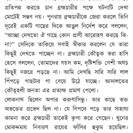
প্রতিপন্ন করতে চান ব্রহ্মচারীর পক্ষে ঘটনাটি দেখা
মোটেই সম্ভব নয়। পুনরায় ব্রহ্মচারীকে জেরা করলে তিনি
দূরেই একটি গাছের দিকে আঙুল নির্দেশ করে বললেন,
“আচ্ছা দেখতো ঐ গাছে কোন প্রাণী আরোহণ করছে কি-
না?” সেদিকে তাকিয়ে সবাই স্বীকার করলেন যে তারা
কিছুই দেখতে পাচ্ছেন না। ব্রহ্মচারী কৌতুক ভরা হাসি
হেসে বললেন, তোমাদের বয়স কম, দৃষ্টিশক্তি বেশী অথচ
কিছুই নজরে পড়ছে না। আমি দেখছি সারি সারি লাল
পিঁপড়ে গাছটার গা বেয়ে উঠে যাচ্ছে। আদালতের
কৌতূহলী জনতা এর প্রত্যক্ষ প্রমাণ পেলো।
লোকনাথ ছিলেন অপার করুণাসিন্ধু। তার কাছে ভক্ত
অভক্তের প্রভেদ ছিল না। যে বিপদে পড়ে তার সাহায্য
কামনা করে ব্রহ্মচারী তাকেই কৃপা করে গেছেন। খুনের
মোকদ্দমায় নিবারণ রায়ের ফাঁসির হুকুম হয়েছিল।