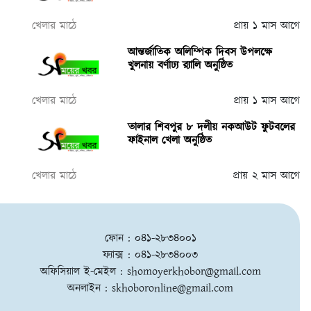
খেলার মাঠে
প্রায় ১ মাস আগে
আন্তর্জাতিক অলিম্পিক দিবস উপলক্ষে
খুলনায় বর্ণাঢ্য র‌্যালি অনুষ্ঠিত
খেলার মাঠে
প্রায় ১ মাস আগে
তালার শিবপুর ৮ দলীয় নকআউট ফুটবলের
ফাইনাল খেলা অনুষ্ঠিত
খেলার মাঠে
প্রায় ২ মাস আগে
ফোন : ০৪১-২৮৩৪০০১
ফ্যাক্স : ০৪১-২৮৩৪০০৩
অফিসিয়াল ই-মেইল :
shomoyerkhobor@gmail.com
অনলাইন :
skhoboronline@gmail.com