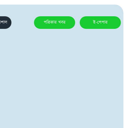
েশাল
পত্রিকার খবর
ই-পেপার