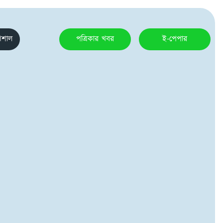
েশাল
পত্রিকার খবর
ই-পেপার