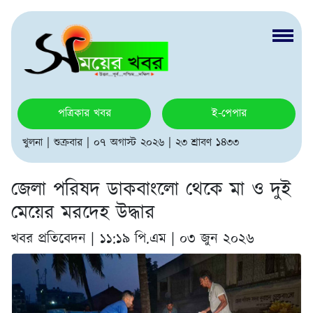
পত্রিকার খবর
ই-পেপার
খুলনা | শুক্রবার | ০৭ অগাস্ট ২০২৬ | ২৩ শ্রাবণ ১৪৩৩
জেলা পরিষদ ডাকবাংলো থেকে মা ও দুই
মেয়ের মরদেহ উদ্ধার
খবর প্রতিবেদন |
১১:১৯ পি.এম | ০৩ জুন ২০২৬